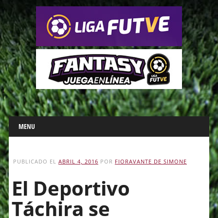
Main menu
Skip
MENU
to
content
PUBLICADO EL
ABRIL 4, 2016
POR
FIORAVANTE DE SIMONE
El Deportivo
Táchira se