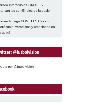
orneo Interscuole COM.IT.ES:
rancan las semifinales de la pasión!
orneo fv Lega COM.IT.ES Calcetto
terScuole: veredictos y emociones en
racas!
witter: @futbolvision
eets por @futbolvision
acebook