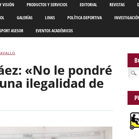
Y VISIÓN
PRODUCTOS Y SERVICIOS
EDITORIAL
REVISTAS
BOL
GALERÍAS
LINKS
POLÍTICA DEPORTIVA
INVESTIGACIÓ
SPORT ASESOR
EVENTOS ACADÉMICOS
CAVALLO
B
áez: «No le pondré
Busca
una ilegalidad de
P