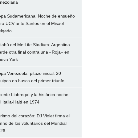
nezolana
pa Sudamericana: Noche de ensueño
ra UCV ante Santos en el Misael
lgado
 tabú del MetLife Stadium: Argentina
erde otra final contra una «Roja» en
eva York
pa Venezuela, pitazo inicial: 20
uipos en busca del primer triunfo
cente Llobregat y la histórica noche
l Italia-Haití en 1974
 ritmo del corazón: DJ Violet firma el
mno de los voluntarios del Mundial
026