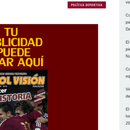
ve
POLÍTICA DEPORTIVA
Co
pa
De
El
pi
Nu
Co
eq
Vi
de
El
hi
2