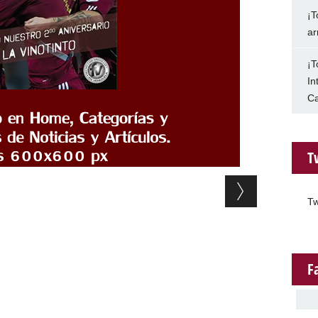
¡T
ar
¡T
In
Ca
T
Tw
F