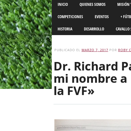
Main menu
Skip
INICIO
QUIENES SOMOS
MISIÓN 
to
content
COMPETICIONES
EVENTOS
+ FÚT
HISTORIA
DESARROLLO
CAVALLO 
PUBLICADO EL
MARZO 7, 2017
POR
ROBY 
Dr. Richard P
mi nombre a 
la FVF»