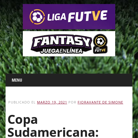
Main menu
Skip
MENU
to
content
PUBLICADO EL
MARZO 19, 2021
POR
FIORAVANTE DE SIMONE
Copa
Sudamericana: