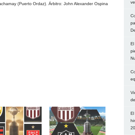
ve
Cachamay (Puerto Ordaz). Árbitro: John Alexander Ospina
Co
pa
De
El
pi
Nu
Co
eq
Vi
de
El
hi
2