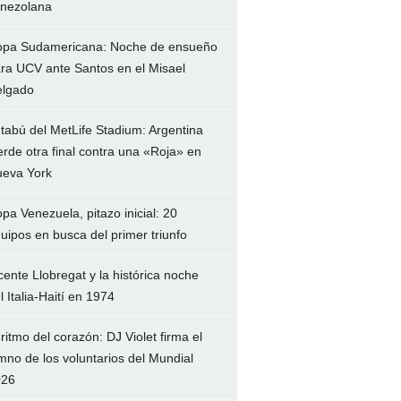
nezolana
pa Sudamericana: Noche de ensueño
ra UCV ante Santos en el Misael
lgado
 tabú del MetLife Stadium: Argentina
erde otra final contra una «Roja» en
eva York
pa Venezuela, pitazo inicial: 20
uipos en busca del primer triunfo
cente Llobregat y la histórica noche
l Italia-Haití en 1974
 ritmo del corazón: DJ Violet firma el
mno de los voluntarios del Mundial
026