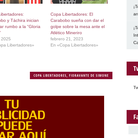
¡T
ar
ibertadores:
Copa Libertadores: El
bo y Táchira inician
Carabobo sueña con dar el
ar rumbo a la “Gloria
golpe sobre la mesa ante el
¡T
”
Atlético Mineriro
In
, 2025
febrero 21, 2023
Ca
pa Libertadores»
En «Copa Libertadores»
T
COPA LIBERTADORES
,
FIORAVANTE DE SIMONE
Tw
F