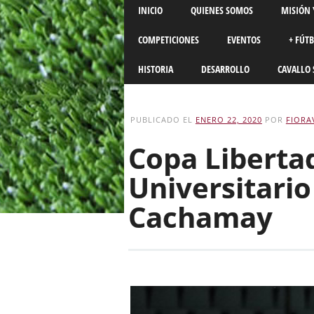
Main menu
Skip
INICIO
QUIENES SOMOS
MISIÓN 
to
content
COMPETICIONES
EVENTOS
+ FÚT
HISTORIA
DESARROLLO
CAVALLO 
PUBLICADO EL
ENERO 22, 2020
POR
FIORA
Copa Liberta
Universitario
Cachamay