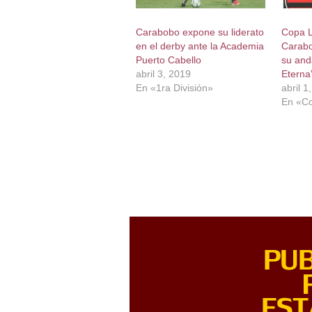
Carabobo expone su liderato
Copa L
en el derby ante la Academia
Carabo
Puerto Cabello
su and
abril 3, 2019
Eterna
En «1ra División»
abril 1
En «Co