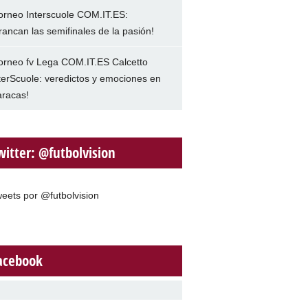
orneo Interscuole COM.IT.ES:
rancan las semifinales de la pasión!
orneo fv Lega COM.IT.ES Calcetto
terScuole: veredictos y emociones en
racas!
witter: @futbolvision
eets por @futbolvision
acebook