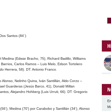
 Dos Santos (84´)
H
 Medina (Edwar Bracho, 75), Richard Badillo, Williams
s Barrios, Carlos Ramos – Luis Melo, Edson Tortolero
do Herrera, 58). DT: Antonio Franco.
co Alonso, Nelinho Quina, Iván Santillán, Aldo Corzo –
ael Guarderas (Jesús Barco, 41), Donald Millan
N
ntos, Alejandro Hohberg (Luis Urruti, 66). DT: Gregorio
En
Mu
(56’), Medina (70’) por Carabobo y Santillán (34’), Alonso