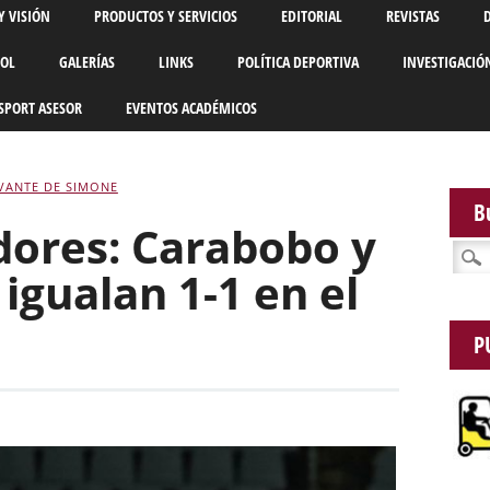
Y VISIÓN
PRODUCTOS Y SERVICIOS
EDITORIAL
REVISTAS
BOL
GALERÍAS
LINKS
POLÍTICA DEPORTIVA
INVESTIGACIÓ
SPORT ASESOR
EVENTOS ACADÉMICOS
VANTE DE SIMONE
B
dores: Carabobo y
Busca
 igualan 1-1 en el
P