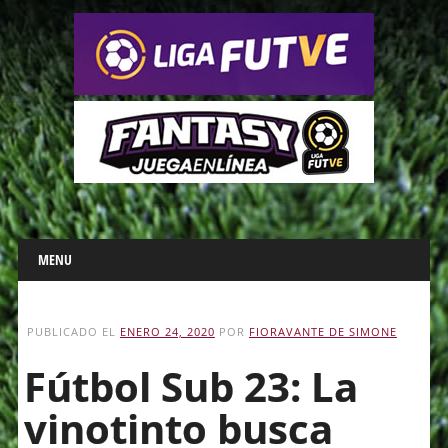
Main menu
Skip
MENU
to
content
PUBLICADO EL
ENERO 24, 2020
POR
FIORAVANTE DE SIMONE
Fútbol Sub 23: La
vinotinto busca