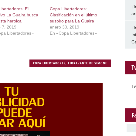
¡T
ibertadores: El
Copa Libertadores:
ar
ivo La Guaira busca
Clasificación en el último
esta heroica
suspiro para La Guaira
o 7, 2019
enero 30, 2019
¡T
pa Libertadores»
En «Copa Libertadores»
In
Ca
COPA LIBERTADORES
,
FIORAVANTE DE SIMONE
T
Tw
F