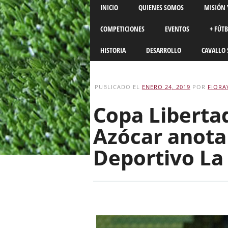
Main menu
Skip
INICIO
QUIENES SOMOS
MISIÓN 
to
content
COMPETICIONES
EVENTOS
+ FÚT
HISTORIA
DESARROLLO
CAVALLO 
PUBLICADO EL
ENERO 24, 2019
POR
FIORA
Copa Libertad
Azócar anota 
Deportivo La