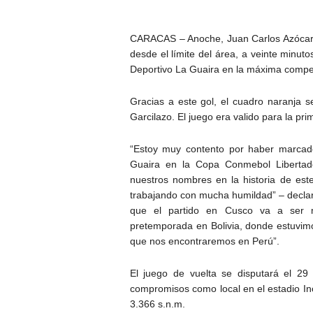
CARACAS – Anoche, Juan Carlos Azócar en
desde el límite del área, a veinte minutos
Deportivo La Guaira en la máxima compet
Gracias a este gol, el cuadro naranja se
Garcilazo. El juego era valido para la pri
“Estoy muy contento por haber marcado
Guaira en la Copa Conmebol Libertado
nuestros nombres en la historia de este
trabajando con mucha humildad” – decla
que el partido en Cusco va a ser m
pretemporada en Bolivia, donde estuvimo
que nos encontraremos en Perú”.
El juego de vuelta se disputará el 29 
compromisos como local en el estadio In
3.366 s.n.m.