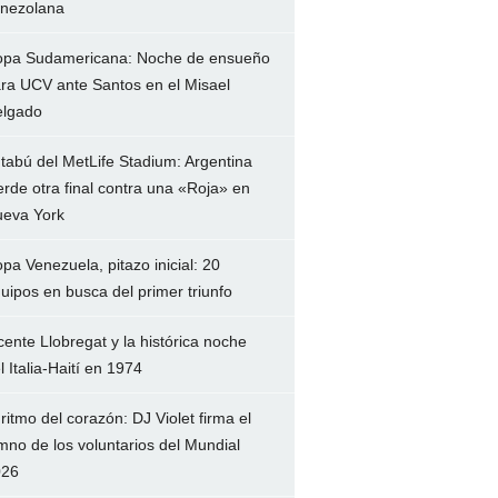
nezolana
pa Sudamericana: Noche de ensueño
ra UCV ante Santos en el Misael
lgado
 tabú del MetLife Stadium: Argentina
erde otra final contra una «Roja» en
eva York
pa Venezuela, pitazo inicial: 20
uipos en busca del primer triunfo
cente Llobregat y la histórica noche
l Italia-Haití en 1974
 ritmo del corazón: DJ Violet firma el
mno de los voluntarios del Mundial
026