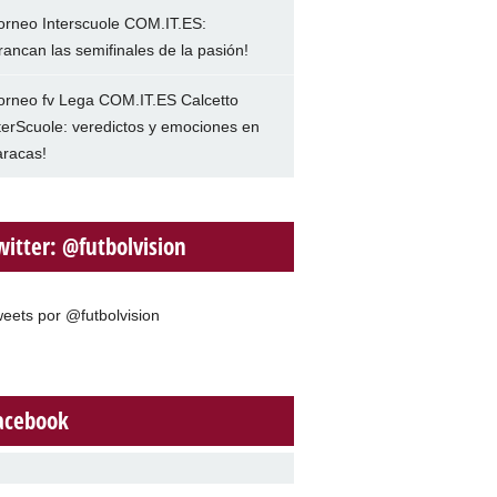
orneo Interscuole COM.IT.ES:
rancan las semifinales de la pasión!
orneo fv Lega COM.IT.ES Calcetto
terScuole: veredictos y emociones en
racas!
witter: @futbolvision
eets por @futbolvision
acebook