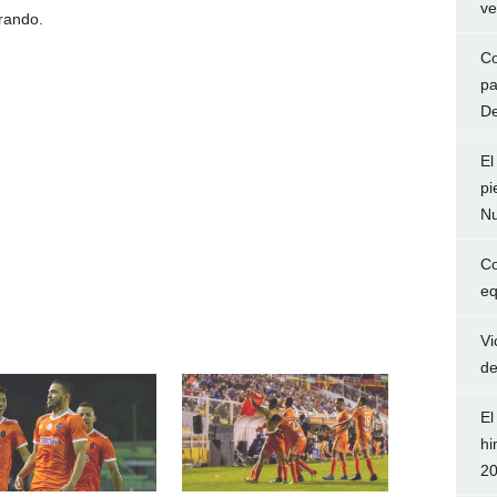
ve
rando.
Co
pa
De
El
pi
Nu
Co
eq
Vi
de
El
hi
2