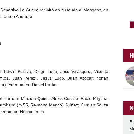
 Deportivo La Guaira recibirá en su feudo al Monagas, en
l Torneo Apertura.
0
H
li; Edwin Peraza, Diego Luna, José Velásquez, Vicente
(m.81, Juan Pérez), Jesús Lugo, Juan Azócar; Yohan
r). Entrenador: Daniel Farías.
el Herrera, Minzum Quina, Alexis Cossiío, Pablo Míguez;
chumbaud (m.55, Reimond Manco), Núñez; Cristian Souza
N
ntrenador: Héctor Tapia.
En
Mu