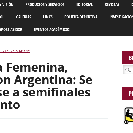
Y VISIÓN
PRODUCTOS Y SERVICIOS
EDITORIAL
REVISTAS
BOL
GALERÍAS
LINKS
POLÍTICA DEPORTIVA
INVESTIGACIÓ
SPORT ASESOR
EVENTOS ACADÉMICOS
ANTE DE SIMONE
B
a Femenina,
Busca
on Argentina: Se
e a semifinales
P
into