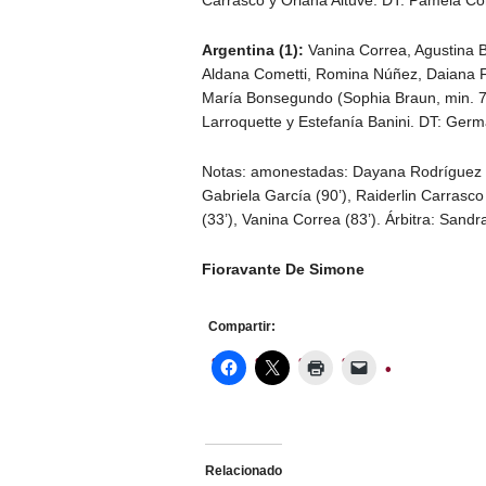
Argentina (1):
Vanina Correa, Agustina B
Aldana Cometti, Romina Núñez, Daiana Fa
María Bonsegundo (Sophia Braun, min. 71
Larroquette y Estefanía Banini. DT: Ger
Notas: amonestadas: Dayana Rodríguez (4
Gabriela García (90’), Raiderlin Carrasc
(33’), Vanina Correa (83’). Árbitra: Sandr
Fioravante De Simone
Compartir:
Relacionado