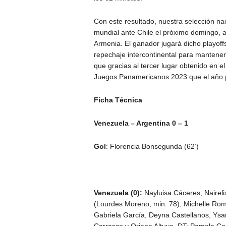
Con este resultado, nuestra selección na
mundial ante Chile el próximo domingo, a
Armenia. El ganador jugará dicho playoffs
repechaje intercontinental para mantener 
que gracias al tercer lugar obtenido en el
Juegos Panamericanos 2023 que el año p
Ficha Técnica
Venezuela – Argentina 0 – 1
Gol
: Florencia Bonsegunda (62’)
Venezuela (0):
Nayluisa Cáceres, Nairelis
(Lourdes Moreno, min. 78), Michelle Rome
Gabriela García, Deyna Castellanos, Ysau
Carrasco y Oriana Altuve. DT: Pamela Con