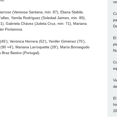
ve
arroso (Vanessa Santana, min. 87), Eliana Stabile,
Co
lfan, Yamila Rodríguez (Soledad Jaimes, min. 80),
pa
), Gabriela Chávez (Julieta Cruz, min. 71), Mariana
De
mán Portanova.
El
5’), Verónica Herrera (52’), Yenifer Giménez (75’),
pi
o (90 +4’), Mariana Larroquette (28’), María Bonsegudo
Nu
a Braz Bastos (Portugal).
Co
eq
Vi
de
El
hi
2