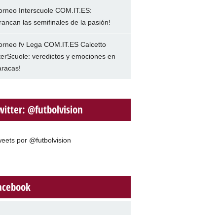
orneo Interscuole COM.IT.ES:
rancan las semifinales de la pasión!
orneo fv Lega COM.IT.ES Calcetto
terScuole: veredictos y emociones en
racas!
witter: @futbolvision
eets por @futbolvision
acebook