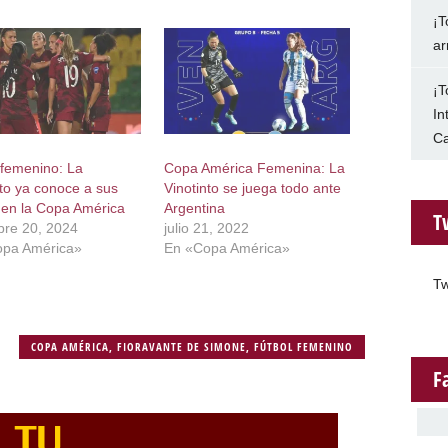
¡T
ar
¡T
In
Ca
 femenino: La
Copa América Femenina: La
nto ya conoce a sus
Vinotinto se juega todo ante
s en la Copa América
Argentina
T
bre 20, 2024
julio 21, 2022
opa América»
En «Copa América»
Tw
COPA AMÉRICA
,
FIORAVANTE DE SIMONE
,
FÚTBOL FEMENINO
F