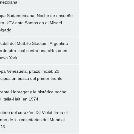
nezolana
pa Sudamericana: Noche de ensueño
ra UCV ante Santos en el Misael
lgado
 tabú del MetLife Stadium: Argentina
erde otra final contra una «Roja» en
eva York
pa Venezuela, pitazo inicial: 20
uipos en busca del primer triunfo
cente Llobregat y la histórica noche
l Italia-Haití en 1974
 ritmo del corazón: DJ Violet firma el
mno de los voluntarios del Mundial
026