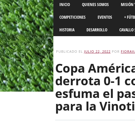
Main menu
Skip
INICIO
QUIENES SOMOS
MISIÓN 
to
content
COMPETICIONES
EVENTOS
+ FÚT
HISTORIA
DESARROLLO
CAVALLO 
PUBLICADO EL
JULIO 22, 2022
POR
FIORAV
Copa Améric
derrota 0-1 c
esfuma el pas
para la Vinot