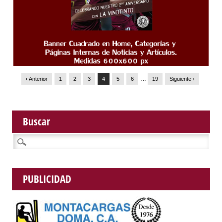
‹ Anterior
1
2
3
4
5
6
…
19
Siguiente ›
Buscar
Buscar:
PUBLICIDAD