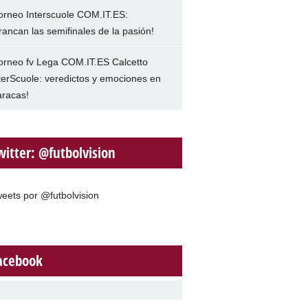
orneo Interscuole COM.IT.ES:
rancan las semifinales de la pasión!
orneo fv Lega COM.IT.ES Calcetto
terScuole: veredictos y emociones en
racas!
witter: @futbolvision
eets por @futbolvision
acebook