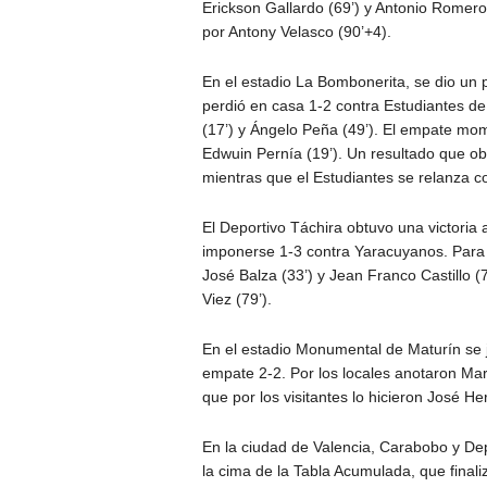
Erickson Gallardo (69’) y Antonio Romero 
por Antony Velasco (90’+4).
En el estadio La Bombonerita, se dio un 
perdió en casa 1-2 contra Estudiantes d
(17’) y Ángelo Peña (49’). El empate mo
Edwuin Pernía (19’). Un resultado que obl
mientras que el Estudiantes se relanza co
El Deportivo Táchira obtuvo una victoria
imponerse 1-3 contra Yaracuyanos. Para 
José Balza (33’) y Jean Franco Castillo (7
Viez (79’).
En el estadio Monumental de Maturín se 
empate 2-2. Por los locales anotaron Ma
que por los visitantes lo hicieron José H
En la ciudad de Valencia, Carabobo y Dep
la cima de la Tabla Acumulada, que finali