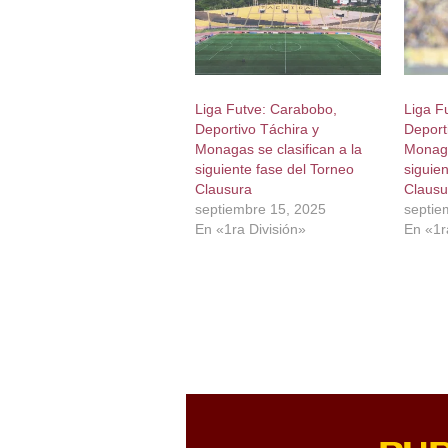
Liga Futve: Carabobo,
Liga F
Deportivo Táchira y
Deport
Monagas se clasifican a la
Monaga
siguiente fase del Torneo
siguie
Clausura
Clausu
septiembre 15, 2025
septie
En «1ra División»
En «1r