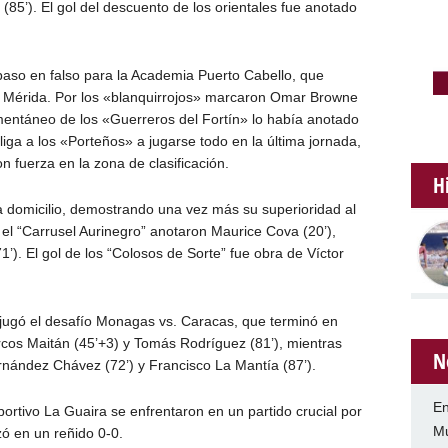
(85’). El gol del descuento de los orientales fue anotado
paso en falso para la Academia Puerto Cabello, que
e Mérida. Por los «blanquirrojos» marcaron Omar Browne
mentáneo de los «Guerreros del Fortín» lo había anotado
iga a los «Porteños» a jugarse todo en la última jornada,
n fuerza en la zona de clasificación.
H
 a domicilio, demostrando una vez más su superioridad al
el “Carrusel Aurinegro” anotaron Maurice Cova (20’),
1’). El gol de los “Colosos de Sorte” fue obra de Víctor
jugó el desafío Monagas vs. Caracas, que terminó en
rcos Maitán (45’+3) y Tomás Rodríguez (81’), mientras
N
ernández Chávez (72’) y Francisco La Mantía (87’).
En
ortivo La Guaira se enfrentaron en un partido crucial por
Mu
zó en un reñido 0-0.