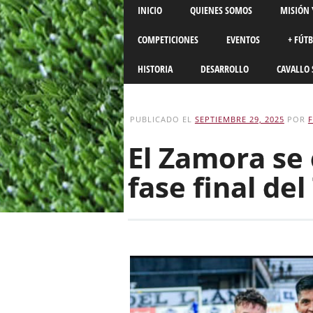
Main menu
Skip
INICIO
QUIENES SOMOS
MISIÓN 
to
content
COMPETICIONES
EVENTOS
+ FÚT
HISTORIA
DESARROLLO
CAVALLO 
PUBLICADO EL
SEPTIEMBRE 29, 2025
POR
El Zamora se 
fase final de