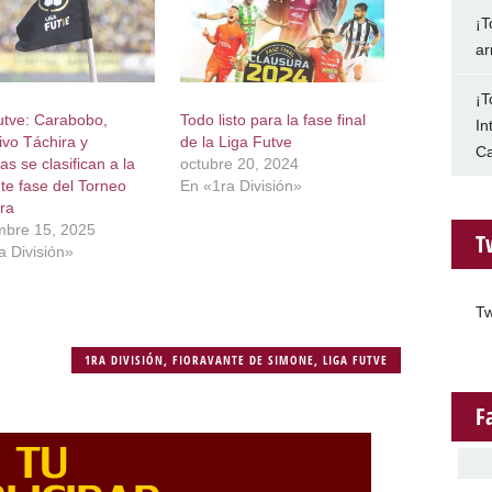
¡T
ar
¡T
utve: Carabobo,
Todo listo para la fase final
In
ivo Táchira y
de la Liga Futve
Ca
s se clasifican a la
octubre 20, 2024
nte fase del Torneo
En «1ra División»
ra
mbre 15, 2025
T
a División»
Tw
1RA DIVISIÓN
,
FIORAVANTE DE SIMONE
,
LIGA FUTVE
F