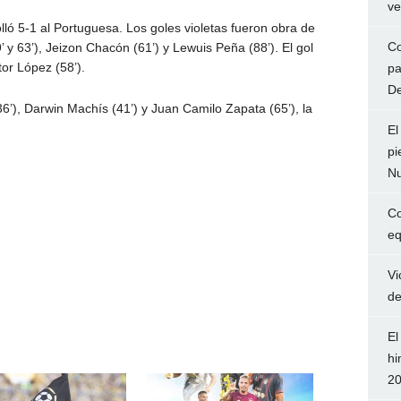
ve
rolló 5-1 al Portuguesa. Los goles violetas fueron obra de
Co
’ y 63’), Jeizon Chacón (61’) y Lewuis Peña (88’). El gol
tor López (58’).
pa
De
’), Darwin Machís (41’) y Juan Camilo Zapata (65’), la
El
pi
Nu
Co
eq
Vi
de
El
hi
2