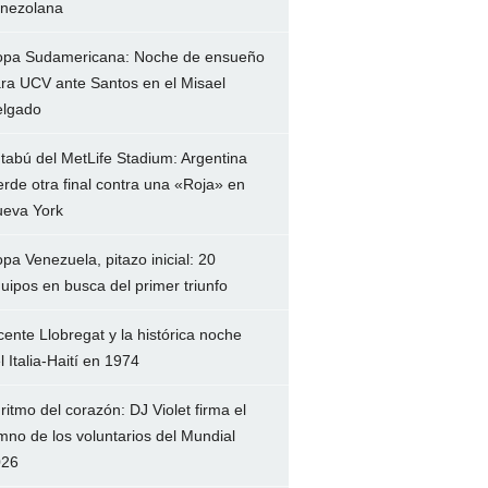
nezolana
pa Sudamericana: Noche de ensueño
ra UCV ante Santos en el Misael
lgado
 tabú del MetLife Stadium: Argentina
erde otra final contra una «Roja» en
eva York
pa Venezuela, pitazo inicial: 20
uipos en busca del primer triunfo
cente Llobregat y la histórica noche
l Italia-Haití en 1974
 ritmo del corazón: DJ Violet firma el
mno de los voluntarios del Mundial
026