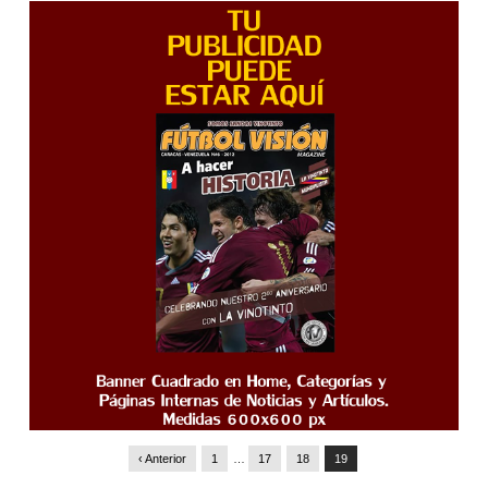
‹ Anterior
1
…
17
18
19