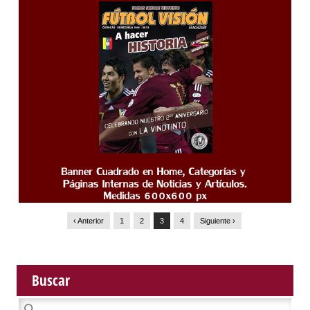
‹ Anterior
1
2
3
4
Siguiente ›
Buscar
Buscar: