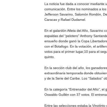
La noticia fue dada a conocer mediante 
comunicación. Entre los nominados a los 
Jefferson Savarino, Salomón Rondón, Dep
Caracas y Rafael Dudamel.
En el galardón Atleta del Año, Savarino c
espaldas del “pelotero” Anthony Santande
ensueño donde ganó la Copa Libertadores 
con el Botafogo. En la votación, el artill
votos para el primer lugar,10 para el segu
quinto.
En la sección club del año, los ganadore
extraordinaria temporada donde obtuviero
y de la Serie del Caribe. Los “Salados” o
En la categoría “Entrenador del Año”, el
Oswaldo Guillén con 37 votos. El entren
Entre las selecciones estaba la Vinotinto