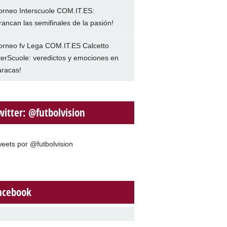
orneo Interscuole COM.IT.ES:
rancan las semifinales de la pasión!
orneo fv Lega COM.IT.ES Calcetto
terScuole: veredictos y emociones en
racas!
witter: @futbolvision
eets por @futbolvision
acebook