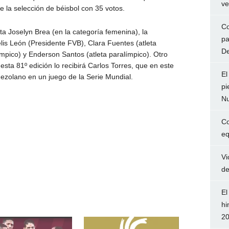
ve
e la selección de béisbol con 35 votos.
Co
ta Joselyn Brea (en la categoría femenina), la
pa
is León (Presidente FVB), Clara Fuentes (atleta
De
límpico) y Enderson Santos (atleta paralímpico). Otro
sta 81º edición lo recibirá Carlos Torres, que en este
El
nezolano en un juego de la Serie Mundial.
pi
Nu
Co
eq
Vi
de
El
hi
2