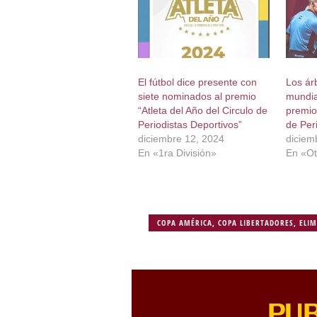
El fútbol dice presente con
Los ár
siete nominados al premio
mundial
“Atleta del Año del Circulo de
premio 
Periodistas Deportivos”
de Per
diciembre 12, 2024
diciem
En «1ra División»
En «Ot
COPA AMÉRICA
,
COPA LIBERTADORES
,
ELI