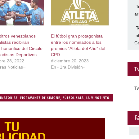
¡T
ar
¡T
In
bitros venezolanos
El fútbol gran protagonista
istas recibirán
entre los nominados a los
Ca
honorifico del Circulo
premios “Atleta del Año” del
iodistas Deportivos
CPD
bre 28, 2022
diciembre 20, 2023
T
ras Noticias»
En «1ra División»
Tw
MINATORIAS
,
FIORAVANTE DE SIMONE
,
FÚTBOL SALA
,
LA VINOTINTO
F