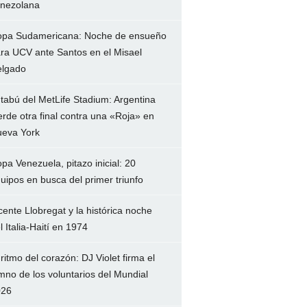
nezolana
pa Sudamericana: Noche de ensueño
ra UCV ante Santos en el Misael
lgado
 tabú del MetLife Stadium: Argentina
erde otra final contra una «Roja» en
eva York
pa Venezuela, pitazo inicial: 20
uipos en busca del primer triunfo
cente Llobregat y la histórica noche
l Italia-Haití en 1974
 ritmo del corazón: DJ Violet firma el
mno de los voluntarios del Mundial
026