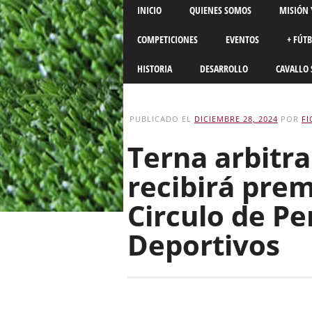
Main menu
Skip
INICIO
QUIENES SOMOS
MISIÓN 
to
content
COMPETICIONES
EVENTOS
+ FÚT
HISTORIA
DESARROLLO
CAVALLO 
PUBLICADO EL
DICIEMBRE 28, 2024
POR
FI
Terna arbitr
recibirá prem
Circulo de Pe
Deportivos