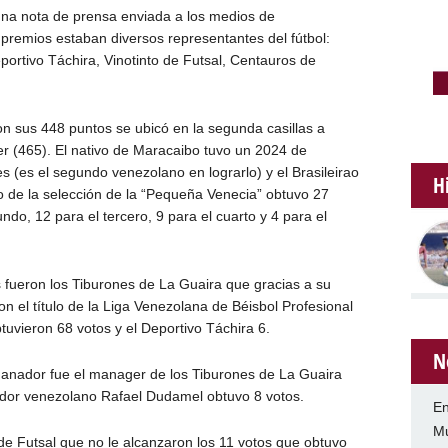
una nota de prensa enviada a los medios de
premios estaban diversos representantes del fútbol:
ortivo Táchira, Vinotinto de Futsal, Centauros de
on sus 448 puntos se ubicó en la segunda casillas a
r (465). El nativo de Maracaibo tuvo un 2024 de
(es el segundo venezolano en lograrlo) y el Brasileirao
H
ero de la selección de la “Pequeña Venecia” obtuvo 27
ndo, 12 para el tercero, 9 para el cuarto y 4 para el
s fueron los Tiburones de La Guaira que gracias a su
n el título de la Liga Venezolana de Béisbol Profesional
btuvieron 68 votos y el Deportivo Táchira 6.
N
 ganador fue el manager de los Tiburones de La Guaira
ador venezolano Rafael Dudamel obtuvo 8 votos.
En
Mu
 de Futsal que no le alcanzaron los 11 votos que obtuvo