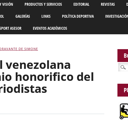
Y VISIÓN
PRODUCTOS Y SERVICIOS
EDITORIAL
REVISTAS
BOL
GALERÍAS
LINKS
POLÍTICA DEPORTIVA
INVESTIGACIÓ
SPORT ASESOR
EVENTOS ACADÉMICOS
ORAVANTE DE SIMONE
B
al venezolana
Busca
io honorifico del
riodistas
P