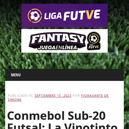
Main menu
Skip
MENU
to
content
PUBLICADO EL
SEPTIEMBRE 15, 2023
POR
FIORAVANTE DE
SIMONE
Conmebol Sub-20
Futsal: La Vinotinto