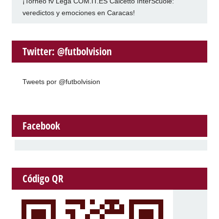
¡Torneo fv Lega COM.IT.ES Calcetto InterScuole:
veredictos y emociones en Caracas!
Twitter: @futbolvision
Tweets por @futbolvision
Facebook
Código QR