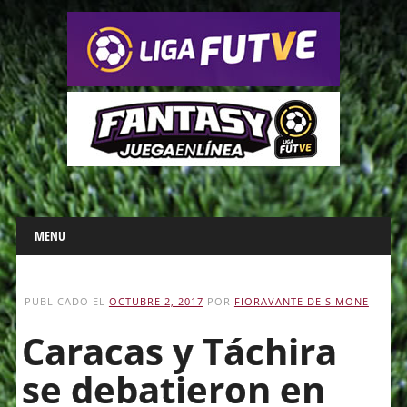
Main menu
Skip
MENU
to
content
PUBLICADO EL
OCTUBRE 2, 2017
POR
FIORAVANTE DE SIMONE
Caracas y Táchira
se debatieron en