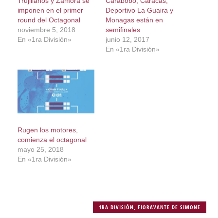
Trujillanos y Zamora se
Carabobo, Caracas,
imponen en el primer
Deportivo La Guaira y
round del Octagonal
Monagas están en
noviembre 5, 2018
semifinales
En «1ra División»
junio 12, 2017
En «1ra División»
Rugen los motores,
comienza el octagonal
mayo 25, 2018
En «1ra División»
1RA DIVISIÓN
,
FIORAVANTE DE SIMONE