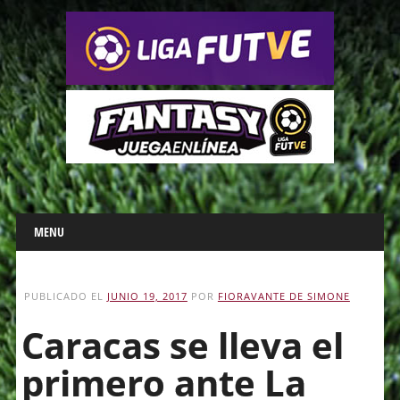
Main menu
Skip
MENU
to
content
PUBLICADO EL
JUNIO 19, 2017
POR
FIORAVANTE DE SIMONE
Caracas se lleva el
primero ante La