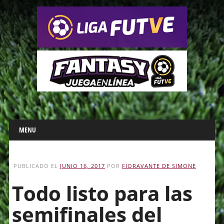
Main menu
Skip
MENU
to
content
PUBLICADO EL
JUNIO 16, 2017
POR
FIORAVANTE DE SIMONE
Todo listo para las
semifinales del