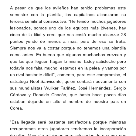
A pesar de que los avileños han tenido problemas este
semestre con la plantilla, los capitalinos alcanzaron su
tercera semifinal consecutiva. “He tenido muchos jugadores
lesionados, somos uno de los equipos más jóvenes, hay
cinco de la filial y creo que nos costó mucho alcanzar 28
puntos yendo de menos a más, pero de eso se trata.
Siempre nos va a costar porque no tenemos una plantilla
como antes. Es bueno que algunos muchachos crezcan y
que los que lleguen hagan lo mismo. Estoy satisfecho pero
todavía nos falta mucho, estamos en la pelea y vamos por
un rival bastante difícil”, comento, para este compromiso, el
estratega Noel Sanvicente, quien contará nuevamente con
sus mundialistas Wuilker Fariñez, José Hernández, Sergio
Córdova y Ronaldo Chacón, que hasta hace pocos días
estaban dejando en alto el nombre de nuestro país en
Corea.
“Esa llegada será bastante satisfactoria porque mientras
recuperamos otros jugadores tendremos la incorporación
de ellos. Vendrán relajados pero colocarlos de una vez nos