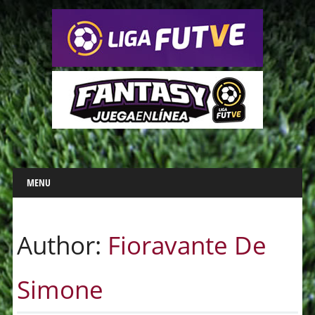
Main menu
Skip
MENU
to
content
Author:
Fioravante De
Simone