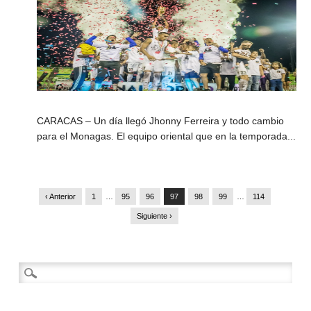
CARACAS – Un día llegó Jhonny Ferreira y todo cambio
para el Monagas. El equipo oriental que en la temporada...
‹ Anterior
1
…
95
96
97
98
99
…
114
Siguiente ›
Buscar: