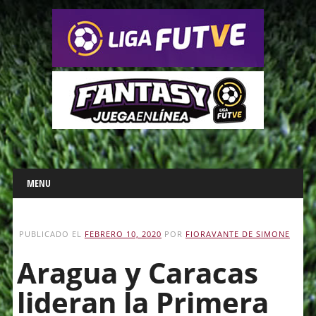
Main menu
Skip
MENU
to
content
PUBLICADO EL
FEBRERO 10, 2020
POR
FIORAVANTE DE SIMONE
Aragua y Caracas
lideran la Primera