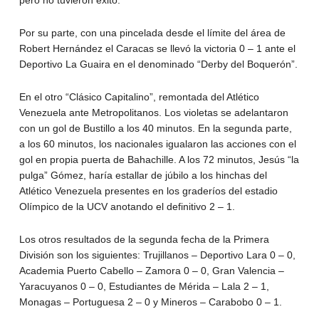
Por su parte, con una pincelada desde el límite del área de
Robert Hernández el Caracas se llevó la victoria 0 – 1 ante el
Deportivo La Guaira en el denominado “Derby del Boquerón”.
En el otro “Clásico Capitalino”, remontada del Atlético
Venezuela ante Metropolitanos. Los violetas se adelantaron
con un gol de Bustillo a los 40 minutos. En la segunda parte,
a los 60 minutos, los nacionales igualaron las acciones con el
gol en propia puerta de Bahachille. A los 72 minutos, Jesús “la
pulga” Gómez, haría estallar de júbilo a los hinchas del
Atlético Venezuela presentes en los graderíos del estadio
Olímpico de la UCV anotando el definitivo 2 – 1.
Los otros resultados de la segunda fecha de la Primera
División son los siguientes: Trujillanos – Deportivo Lara 0 – 0,
Academia Puerto Cabello – Zamora 0 – 0, Gran Valencia –
Yaracuyanos 0 – 0, Estudiantes de Mérida – Lala 2 – 1,
Monagas – Portuguesa 2 – 0 y Mineros – Carabobo 0 – 1.