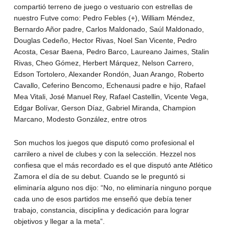
compartió terreno de juego o vestuario con estrellas de
nuestro Futve como: Pedro Febles (+), William Méndez,
Bernardo Añor padre, Carlos Maldonado, Saúl Maldonado,
Douglas Cedeño, Hector Rivas, Noel San Vicente, Pedro
Acosta, Cesar Baena, Pedro Barco, Laureano Jaimes, Stalin
Rivas, Cheo Gómez, Herbert Márquez, Nelson Carrero,
Edson Tortolero, Alexander Rondón, Juan Arango, Roberto
Cavallo, Ceferino Bencomo, Echenausi padre e hijo, Rafael
Mea Vitali, José Manuel Rey, Rafael Castellin, Vicente Vega,
Edgar Bolívar, Gerson Díaz, Gabriel Miranda, Champion
Marcano, Modesto González, entre otros
Son muchos los juegos que disputó como profesional el
carrilero a nivel de clubes y con la selección. Hezzel nos
confiesa que el más recordado es el que disputó ante Atlético
Zamora el día de su debut. Cuando se le preguntó si
eliminaría alguno nos dijo: “No, no eliminaría ninguno porque
cada uno de esos partidos me enseñó que debía tener
trabajo, constancia, disciplina y dedicación para lograr
objetivos y llegar a la meta”.