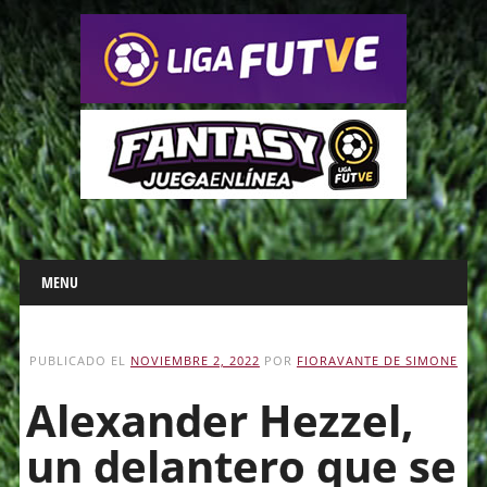
Main menu
Skip
MENU
to
content
PUBLICADO EL
NOVIEMBRE 2, 2022
POR
FIORAVANTE DE SIMONE
Alexander Hezzel,
un delantero que se