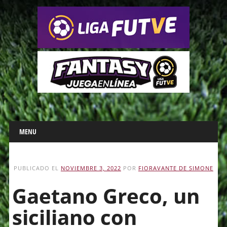
Main menu
Skip
MENU
to
content
PUBLICADO EL
NOVIEMBRE 3, 2022
POR
FIORAVANTE DE SIMONE
Gaetano Greco, un
siciliano con