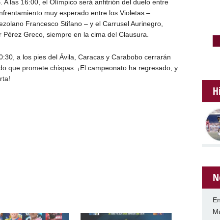
A las 16:00, el Olímpico será anfitrión del duelo entre
nfrentamiento muy esperado entre los Violetas –
ezolano Francesco Stifano – y el Carrusel Aurinegro,
r Pérez Greco, siempre en la cima del Clausura.
:30, a los pies del Ávila, Caracas y Carabobo cerrarán
ido que promete chispas. ¡El campeonato ha regresado, y
rta!
H
N
En
Mu