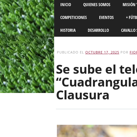
Main menu
Skip
INICIO
QUIENES SOMOS
MISIÓN 
to
content
COMPETICIONES
EVENTOS
+ FÚT
HISTORIA
DESARROLLO
CAVALLO 
PUBLICADO EL
OCTUBRE 17, 2025
POR
FIO
Se sube el te
“Cuadrangula
Clausura