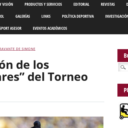
Y VISIÓN
PRODUCTOS Y SERVICIOS
EDITORIAL
REVISTAS
BOL
GALERÍAS
LINKS
POLÍTICA DEPORTIVA
INVESTIGACIÓ
SPORT ASESOR
EVENTOS ACADÉMICOS
RAVANTE DE SIMONE
B
lón de los
Busca
res” del Torneo
P