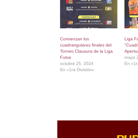
Comienzan los
Liga Fu
cuadrangulares finales del
“Cuadr
Torneo Clausura de la Liga
Apertu
Futve
mayo 2
octubre 25, 2024
En «1r
En «1ra División»