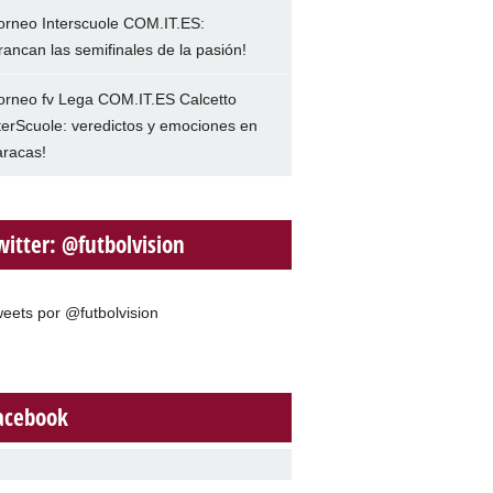
orneo Interscuole COM.IT.ES:
rancan las semifinales de la pasión!
orneo fv Lega COM.IT.ES Calcetto
terScuole: veredictos y emociones en
racas!
witter: @futbolvision
eets por @futbolvision
acebook