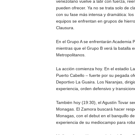
venezolano vuelve a latir con fuerza, ree
pueden ofrecer. Ya no se trata solo de cla
con su fase más intensa y dramática: lo
equipos se enfrentan en grupos de hierro
Clausura.
En el Grupo A se enfrentarán Academia 
mientras que el Grupo B verá la batalla 
Metropolitanos.
La acción comienza hoy. En el estadio L
Puerto Cabello – fuerte por su pegada ofe
Deportivo La Guaira. Los Naranjas, diri
experiencia, orden defensivo y transicione
También hoy (19:30), el Agustín Tovar se
Monagas. El Zamora buscará hacer respet
Monagas, con el debut en el banquillo de
experiencia de su mediocampo para robar