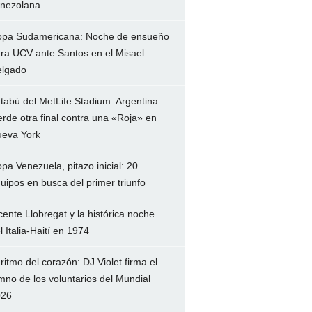
nezolana
pa Sudamericana: Noche de ensueño
ra UCV ante Santos en el Misael
lgado
 tabú del MetLife Stadium: Argentina
erde otra final contra una «Roja» en
eva York
pa Venezuela, pitazo inicial: 20
uipos en busca del primer triunfo
cente Llobregat y la histórica noche
l Italia-Haití en 1974
 ritmo del corazón: DJ Violet firma el
mno de los voluntarios del Mundial
026