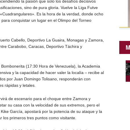
ncendiendo la pasión que solo los desafíos decisivos
sificaciones, sino de pura gloria. Vuelve la Liga Futve
s «Cuadrangulares». Es la hora de la verdad, donde ocho
 para conquistar un lugar en el Olimpo del Torneo
Puerto Cabello, Deportivo La Guaira, Monagas y Zamora,
M
entre Carabobo, Caracas, Deportivo Táchira y
a Bombonerita (17:30 Hora de Venezuela), la Academia
nsiva y la capacidad de hacer valer la localía – recibe al
gidos por Juan Domingo Tolisano, responderán con
s rápidas y letales.
rvirá de escenario para el choque entre Zamora y
ar su casa con la velocidad de sus extremos, pero el
 Kike García, apostará por la potencia de su ataque y la
 los primeros tres puntos como visitante.