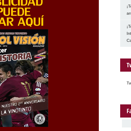
¡T
ar
¡T
In
Ca
T
Tw
F