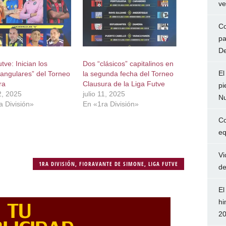
ve
Co
pa
De
tve: Inician los
Dos “clásicos” capitalinos en
El
angulares” del Torneo
la segunda fecha del Torneo
ra
Clausura de la Liga Futve
pi
, 2025
julio 11, 2025
Nu
a División»
En «1ra División»
Co
eq
Vi
1RA DIVISIÓN
,
FIORAVANTE DE SIMONE
,
LIGA FUTVE
de
El
hi
2