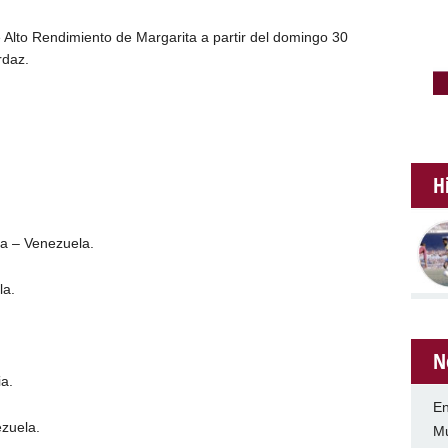
e Alto Rendimiento de Margarita a partir del domingo 30
rdaz.
H
ra – Venezuela.
la.
N
a.
En
zuela.
Mu