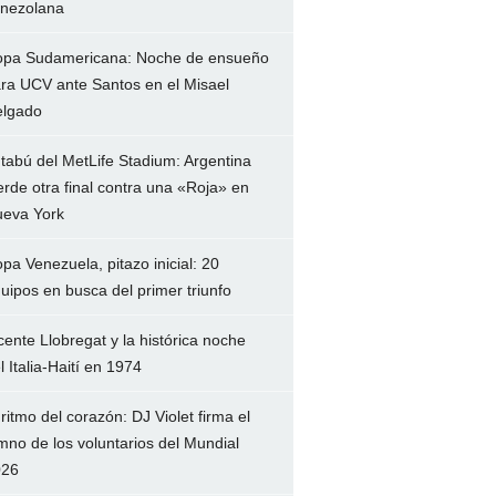
nezolana
pa Sudamericana: Noche de ensueño
ra UCV ante Santos en el Misael
lgado
 tabú del MetLife Stadium: Argentina
erde otra final contra una «Roja» en
eva York
pa Venezuela, pitazo inicial: 20
uipos en busca del primer triunfo
cente Llobregat y la histórica noche
l Italia-Haití en 1974
 ritmo del corazón: DJ Violet firma el
mno de los voluntarios del Mundial
026