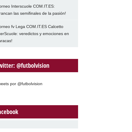
orneo Interscuole COM.IT.ES:
rancan las semifinales de la pasión!
orneo fv Lega COM.IT.ES Calcetto
terScuole: veredictos y emociones en
racas!
witter: @futbolvision
eets por @futbolvision
acebook