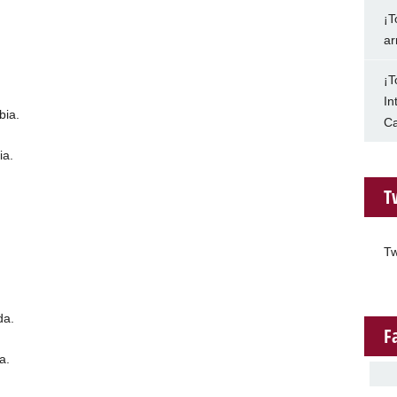
¡T
ar
¡T
In
bia.
Ca
ia.
T
Tw
da.
F
a.