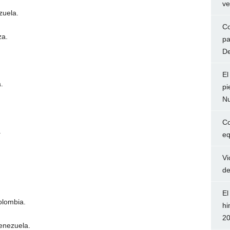
ve
zuela.
Co
za.
pa
De
El
.
pi
Nu
Co
.
eq
Vi
de
El
olombia.
hi
2
enezuela.