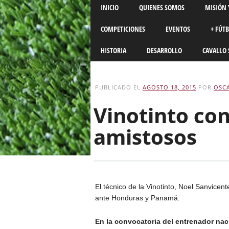
Main menu
Skip
INICIO
QUIENES SOMOS
MISIÓN 
to
content
COMPETICIONES
EVENTOS
+ FÚT
HISTORIA
DESARROLLO
CAVALLO 
PUBLICADO EL
AGOSTO 18, 2015
POR
OSCA
Vinotinto con
amistosos
El técnico de la Vinotinto, Noel Sanvicen
ante Honduras y Panamá.
En la convocatoria del entrenador naci