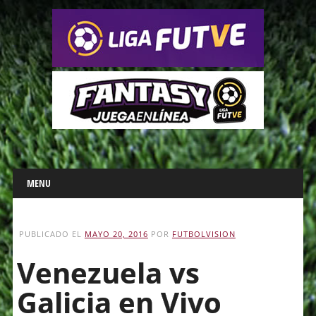
Main menu
Skip
MENU
to
content
PUBLICADO EL
MAYO 20, 2016
POR
FUTBOLVISION
Venezuela vs
Galicia en Vivo