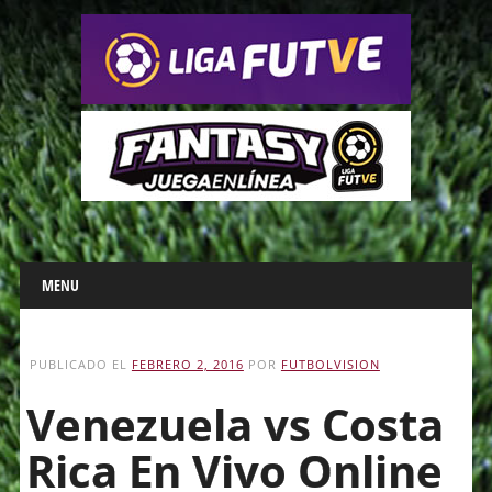
Main menu
Skip
MENU
to
content
PUBLICADO EL
FEBRERO 2, 2016
POR
FUTBOLVISION
Venezuela vs Costa
Rica En Vivo Online