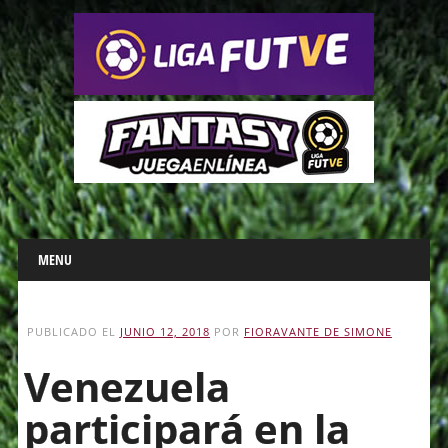
Main menu
Skip
MENU
to
content
PUBLICADO EL
JUNIO 12, 2018
POR
FIORAVANTE DE SIMONE
Venezuela
participará en la