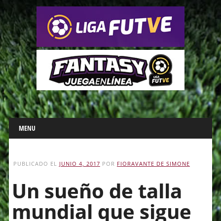
Main menu
Skip
MENU
to
content
PUBLICADO EL
JUNIO 4, 2017
POR
FIORAVANTE DE SIMONE
Un sueño de talla
mundial que sigue