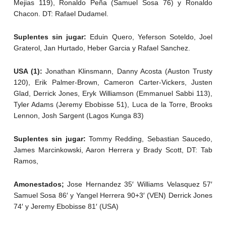
Mejias 119), Ronaldo Peña (Samuel Sosa 76) y Ronaldo
Chacon. DT: Rafael Dudamel.
Suplentes sin jugar:
Eduin Quero, Yeferson Soteldo, Joel
Graterol, Jan Hurtado, Heber Garcia y Rafael Sanchez.
USA (1):
Jonathan Klinsmann, Danny Acosta (Auston Trusty
120), Erik Palmer-Brown, Cameron Carter-Vickers, Justen
Glad, Derrick Jones, Eryk Williamson (Emmanuel Sabbi 113),
Tyler Adams (Jeremy Ebobisse 51), Luca de la Torre, Brooks
Lennon, Josh Sargent (Lagos Kunga 83)
Suplentes sin jugar:
Tommy Redding, Sebastian Saucedo,
James Marcinkowski, Aaron Herrera y Brady Scott, DT: Tab
Ramos,
Amonestados;
Jose Hernandez 35′ Williams Velasquez 57′
Samuel Sosa 86′ y Yangel Herrera 90+3′ (VEN) Derrick Jones
74′ y Jeremy Ebobisse 81′ (USA)