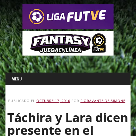
Main menu
Skip
MENU
to
content
PUBLICADO EL
OCTUBRE 17, 2016
POR
FIORAVANTE DE SIMONE
Táchira y Lara dicen
presente en el