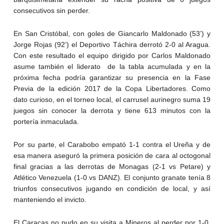
consecutivos sin perder.
En San Cristóbal, con goles de Giancarlo Maldonado (53’) y
Jorge Rojas (92’) el Deportivo Táchira derrotó 2-0 al Aragua.
Con este resultado el equipo dirigido por Carlos Maldonado
asume también el liderato de la tabla acumulada y en la
próxima fecha podría garantizar su presencia en la Fase
Previa de la edición 2017 de la Copa Libertadores. Como
dato curioso, en el torneo local, el carrusel aurinegro suma 19
juegos sin conocer la derrota y tiene 613 minutos con la
portería inmaculada.
Por su parte, el Carabobo empató 1-1 contra el Ureña y de
esa manera aseguró la primera posición de cara al octogonal
final gracias a las derrotas de Monagas (2-1 vs Petare) y
Atlético Venezuela (1-0 vs DANZ). El conjunto granate tenía 8
triunfos consecutivos jugando en condición de local, y así
manteniendo el invicto.
El Caracas no pudo en su visita a Mineros al perder por 1-0,