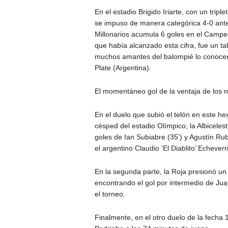
En el estadio Brigido Iriarte, con un triple
se impuso de manera categórica 4-0 ante
Millonarios acumula 6 goles en el Campe
que había alcanzado esta cifra, fue un ta
muchos amantes del balompié lo conocen p
Plate (Argentina).
El momentáneo gol de la ventaja de los 
En el duelo que subió el telón en este hex
césped del estadio Olímpico, la Albiceles
goles de Ian Subiabre (35’) y Agustín Rub
el argentino Claudio ‘El Diablito’ Echeverri
En la segunda parte, la Roja presionó un 
encontrando el gol por intermedio de Jua
el torneo.
Finalmente, en el otro duelo de la fecha 