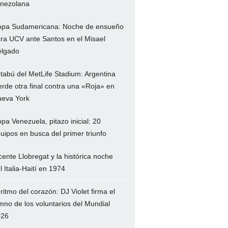
nezolana
pa Sudamericana: Noche de ensueño
ra UCV ante Santos en el Misael
lgado
 tabú del MetLife Stadium: Argentina
erde otra final contra una «Roja» en
eva York
pa Venezuela, pitazo inicial: 20
uipos en busca del primer triunfo
cente Llobregat y la histórica noche
l Italia-Haití en 1974
 ritmo del corazón: DJ Violet firma el
mno de los voluntarios del Mundial
026