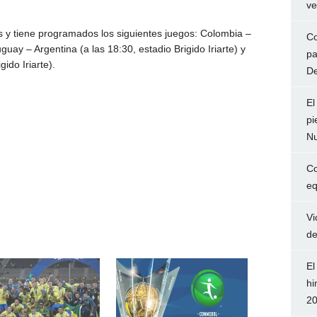
ve
s y tiene programados los siguientes juegos: Colombia –
Co
guay – Argentina (a las 18:30, estadio Brigido Iriarte) y
pa
ido Iriarte).
De
El
pi
Nu
Co
eq
Vi
de
El
hi
2