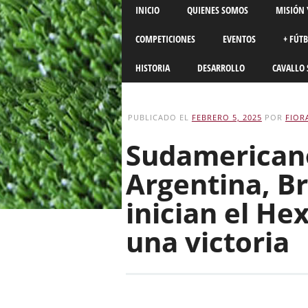
Main menu
Skip
INICIO
QUIENES SOMOS
MISIÓN 
to
content
COMPETICIONES
EVENTOS
+ FÚT
HISTORIA
DESARROLLO
CAVALLO 
PUBLICADO EL
FEBRERO 5, 2025
POR
FIOR
Sudamericano
Argentina, Br
inician el He
una victoria