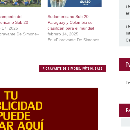
¡T
ar
 campeón del
Sudamericano Sub 20:
ericano Sub 20
Paraguay y Colombia se
¡T
o 17, 2025
clasifican para el mundial
In
oravante De Simone»
febrero 14, 2025
En «Fioravante De Simone»
Ca
T
FIORAVANTE DE SIMONE
,
FÚTBOL BASE
Tw
F