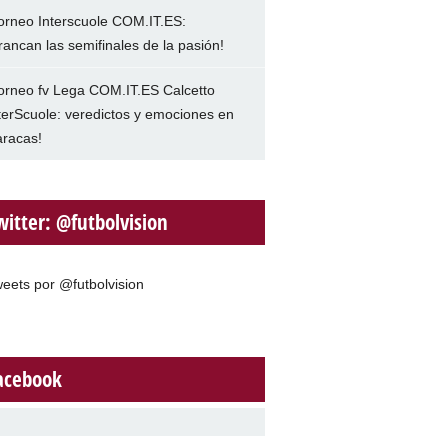
orneo Interscuole COM.IT.ES:
rancan las semifinales de la pasión!
orneo fv Lega COM.IT.ES Calcetto
terScuole: veredictos y emociones en
racas!
witter: @futbolvision
eets por @futbolvision
acebook