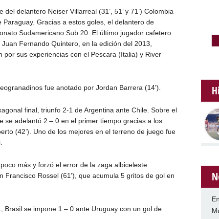
te del delantero Neiser Villarreal (31’, 51’ y 71’) Colombia
 Paraguay. Gracias a estos goles, el delantero de
onato Sudamericano Sub 20. El último jugador cafetero
l Juan Fernando Quintero, en la edición del 2013,
or sus experiencias con el Pescara (Italia) y River
H
neogranadinos fue anotado por Jordan Barrera (14’).
agonal final, triunfo 2-1 de Argentina ante Chile. Sobre el
te se adelantó 2 – 0 en el primer tiempo gracias a los
erto (42’). Uno de los mejores en el terreno de juego fue
.
poco más y forzó el error de la zaga albiceleste
N
n Francisco Rossel (61’), que acumula 5 gritos de gol en
En
1, Brasil se impone 1 – 0 ante Uruguay con un gol de
Mu