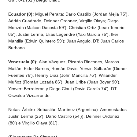
Gol:
0-1 (51′) Diego Claut.
Ecuador (0):
Miguel Peralta; Dario Castillo (Jordan Mejia 75’),
Adrián Cuadrado, Deinner Ordonez, Virgilio Olaya; Diego
Monzón (Malcon Dacosta 59’), Christian Ortiz (Leao Tenorio
85’), Justin Lerma, Elías Legendre (Yaxi García 76’), Iker
Mantilla (Edwin Quintero 59’); Juan Angulo. DT: Juan Carlos
Burbano.
Venezuela (0):
Alan Vázquez; Ricardo Rincones, Marcos
Maitán, Eider Barrios, Román Davis; Yerwin Sulbarán (Dioner
Fuentes 76’), Henrry Díaz (John Mancilla 76’), Wiliander
Muñoz (Román Lozada 86’); Juan Uribe (Juan Boyer 90’),
Yimvert Berroteran y Diego Claut (David García 74’). DT:
Oswaldo Vizcarrondo.
Notas: Árbitro: Sebastián Martínez (Argentina). Amonestados:
Justin Lerma (25’), Darío Castillo (54’)), Deinner Ordoñez
(80’) e Virgilio Olaya (81’).