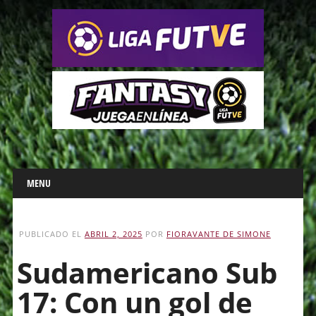
Main menu
Skip
MENU
to
content
PUBLICADO EL
ABRIL 2, 2025
POR
FIORAVANTE DE SIMONE
Sudamericano Sub
17: Con un gol de