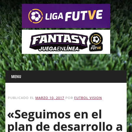
Main menu
Skip
MENU
to
content
PUBLICADO EL
MARZO 10, 2017
POR
FUTBOL VISION
«Seguimos en el
plan de desarrollo a