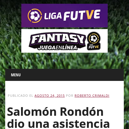
Main menu
Skip
MENU
to
content
PUBLICADO EL
AGOSTO 24, 2015
POR
ROBERTO CRIMALDI
Salomón Rondón
dio una asistencia