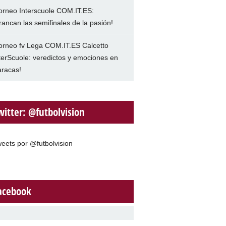
orneo Interscuole COM.IT.ES:
rancan las semifinales de la pasión!
orneo fv Lega COM.IT.ES Calcetto
terScuole: veredictos y emociones en
racas!
witter: @futbolvision
eets por @futbolvision
acebook