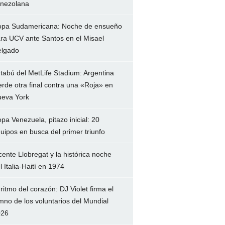
nezolana
pa Sudamericana: Noche de ensueño
ra UCV ante Santos en el Misael
lgado
 tabú del MetLife Stadium: Argentina
erde otra final contra una «Roja» en
eva York
pa Venezuela, pitazo inicial: 20
uipos en busca del primer triunfo
cente Llobregat y la histórica noche
l Italia-Haití en 1974
 ritmo del corazón: DJ Violet firma el
mno de los voluntarios del Mundial
026