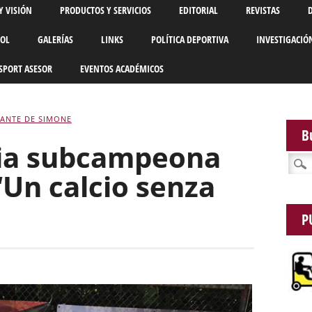
Y VISIÓN
PRODUCTOS Y SERVICIOS
EDITORIAL
REVISTAS
BOL
GALERÍAS
LINKS
POLÍTICA DEPORTIVA
INVESTIGACIÓ
SPORT ASESOR
EVENTOS ACADÉMICOS
ANTE DE SIMONE
B
ia subcampeona
Busca
“Un calcio senza
P