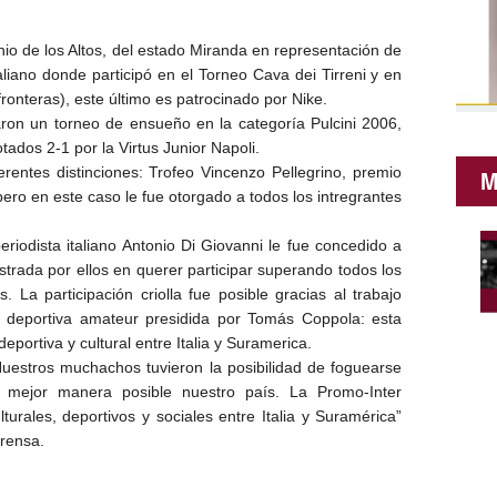
 de los Altos, del estado Miranda en representación de
taliano donde participó en el Torneo Cava dei Tirreni y en
 fronteras), este último es patrocinado por Nike.
ron un torneo de ensueño en la categoría Pulcini 2006,
tados 2-1 por la Virtus Junior Napoli.
erentes distinciones: Trofeo Vincenzo Pellegrino, premio
M
ero en este caso le fue otorgado a todos los intregrantes
riodista italiano Antonio Di Giovanni le fue concedido a
strada por ellos en querer participar superando todos los
 La participación criolla fue posible gracias al trabajo
ón deportiva amateur presidida por Tomás Coppola: esta
deportiva y cultural entre Italia y Suramerica.
Nuestros muchachos tuvieron la posibilidad de foguearse
la mejor manera posible nuestro país. La Promo-Inter
urales, deportivos y sociales entre Italia y Suramérica”
rensa.