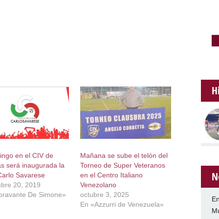
H
ingo en el CIV de
Mañana se sube el telón del
s será inaugurada la
Torneo de Super Veteranos
N
arlo Savarese
en el Centro Italiano
bre 20, 2019
Venezolano
oravante De Simone»
octubre 3, 2025
En
En «Azzurri de Venezuela»
Mu