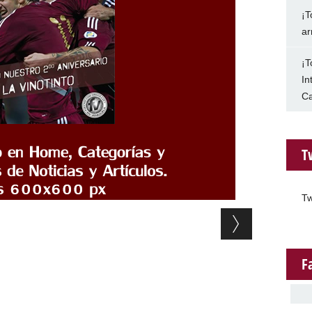
¡T
ar
¡T
In
Ca
T
Tw
F