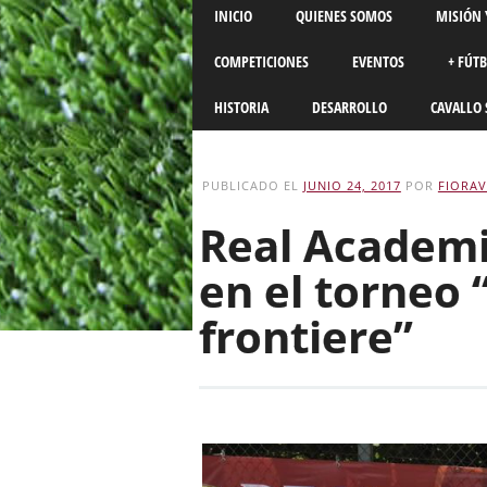
Main menu
Skip
INICIO
QUIENES SOMOS
MISIÓN 
to
content
COMPETICIONES
EVENTOS
+ FÚT
HISTORIA
DESARROLLO
CAVALLO 
PUBLICADO EL
JUNIO 24, 2017
POR
FIORAV
Real Academ
en el torneo 
frontiere”