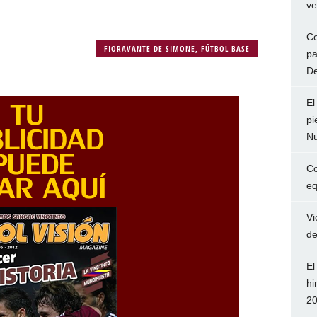
ve
Co
FIORAVANTE DE SIMONE
,
FÚTBOL BASE
pa
De
El
pi
Nu
Co
eq
Vi
de
El
hi
2