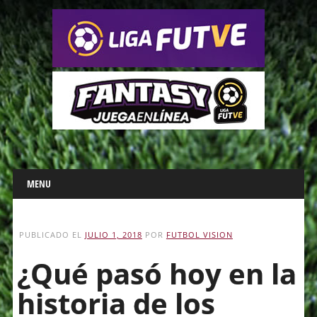
Main menu
Skip
MENU
to
content
PUBLICADO EL
JULIO 1, 2018
POR
FUTBOL VISION
¿Qué pasó hoy en la
historia de los