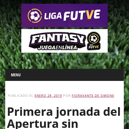
Main menu
Skip
MENU
to
content
PUBLICADO EL
ENERO 28, 2019
POR
FIORAVANTE DE SIMONE
Primera jornada del
Apertura sin