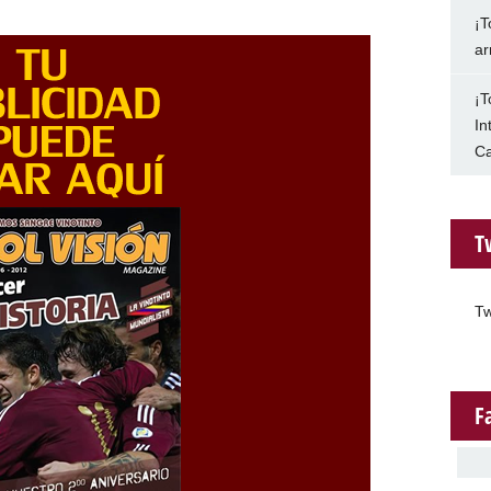
¡T
ar
¡T
In
Ca
T
Tw
F