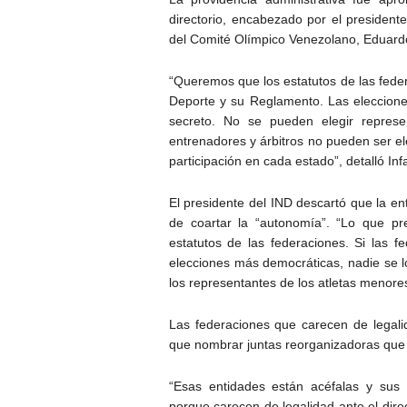
directorio, encabezado por el president
del Comité Olímpico Venezolano, Eduard
“Queremos que los estatutos de las feder
Deporte y su Reglamento. Las elecciones
secreto. No se pueden elegir represe
entrenadores y árbitros no pueden ser el
participación en cada estado”, detalló Inf
El presidente del IND descartó que la ent
de coartar la “autonomía”. “Lo que p
estatutos de las federaciones. Si las f
elecciones más democráticas, nadie se l
los representantes de los atletas menore
Las federaciones que carecen de legalid
que nombrar juntas reorganizadoras que 
“Esas entidades están acéfalas y sus 
porque carecen de legalidad ante el dire