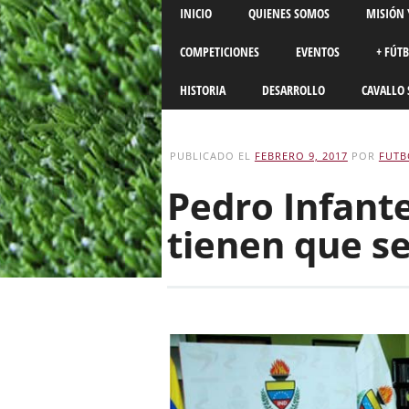
Main menu
Skip
INICIO
QUIENES SOMOS
MISIÓN 
to
content
COMPETICIONES
EVENTOS
+ FÚT
HISTORIA
DESARROLLO
CAVALLO 
PUBLICADO EL
FEBRERO 9, 2017
POR
FUTB
Pedro Infante
tienen que se