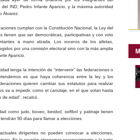
e del IND, Pedro Infante Aparicio, y la máxima autoridad
o Álvarez.
aciones cumplan con la Constitución Nacional, la Ley del
 tienen que ser democráticas, participativas y con voto
ntantes a mano alzada. Los voceros de los atletas,
egidos por una comisión electoral sino con la más amplia
M
ante Aparicio.
idad tenga la intención de “intervenir” las federaciones o
retendemos es que haya coherencia entre la ley y los
ederaciones quieren cambiar sus estatutos para realizar
os va a impedir, como el canotaje, en el que votan hasta
s de edad”, recalcó.
ad como judo, boxeo, beisbol, softbol y patinaje tienen
tendrán 90 días para llamar a elecciones.
actuales dirigentes no pueden convocar a elecciones,
ctorio. En la reunión otorgamos reconocimiento a la junta