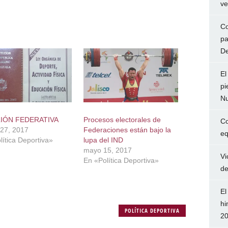
ve
Co
pa
De
El
pi
Nu
IÓN FEDERATIVA
Procesos electorales de
Co
27, 2017
Federaciones están bajo la
eq
lítica Deportiva»
lupa del IND
mayo 15, 2017
Vi
En «Política Deportiva»
de
El
hi
POLÍTICA DEPORTIVA
2