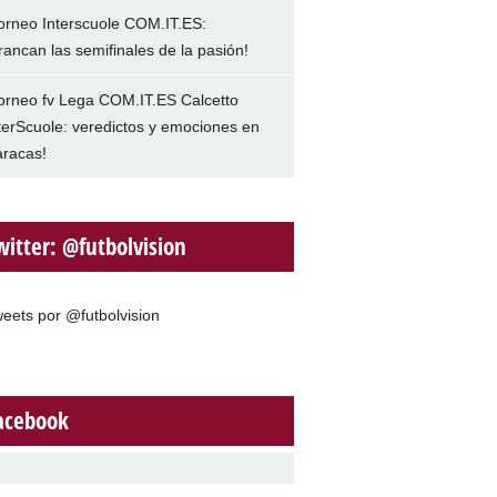
orneo Interscuole COM.IT.ES:
rancan las semifinales de la pasión!
orneo fv Lega COM.IT.ES Calcetto
terScuole: veredictos y emociones en
racas!
witter: @futbolvision
eets por @futbolvision
acebook