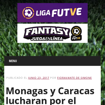
Main menu
Skip
MENU
to
content
PUBLICADO EL
JUNIO 23, 2017
POR
FIORAVANTE DE SIMONE
Monagas y Caracas
lucharan por el