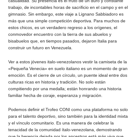
casualidad. Su presencia es el fruto de un duro y constante
trabajo, de incontables horas de sacrificio en el campo y en el
gimnasio. Sin embargo, este viaje a Lignano Sabbiadoro es
más que una simple competición deportiva. Para muchos de
estos chicos, es un verdadero regreso a los orígenes, el
conmovedor encuentro con la tierra de sus abuelos y
bisabuelos que, en tiempos pasados, dejaron Italia para
construir un futuro en Venezuela.
Ver a estos jóvenes italo-venezolanos vestir la camiseta de la
«Pequeña Venecia» en suelo italiano es un momento de gran
emoción. Es el cierre de un círculo, un puente ideal entre dos
culturas ricas en historia y tradición. No solo están
compitiendo por una medalla; están honrando una historia
familiar hecha de coraje, esperanza y migración.
Podemos definir el Trofeo CONI como una plataforma no solo
para el talento deportivo, sino también para la identidad mixta
y el vínculo comunitario. Es una manera de celebrar la
tenacidad de la comunidad ítalo-venezolana, demostrando
que la herencia dejada por los ancestros está más viva que