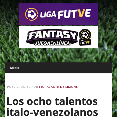
Main menu
Skip
MENU
to
content
PUBLICADO EL
POR
FIORAVANTE DE SIMONE
Los ocho talentos
italo-venezolanos