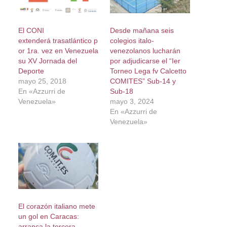
El CONI
Desde mañana seis
extenderá trasatlántico p
colegios italo-
or 1ra. vez en Venezuela
venezolanos lucharán
su XV Jornada del
por adjudicarse el “Ier
Deporte
Torneo Lega fv Calcetto
mayo 25, 2018
COMITES” Sub-14 y
En «Azzurri de
Sub-18
Venezuela»
mayo 3, 2024
En «Azzurri de
Venezuela»
El corazón italiano mete
un gol en Caracas:
arranca la tercera