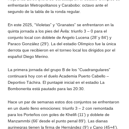
enfrentarán Metropolitanos y Carabobo: octavo ante el
segundo de la tabla de la ronda regular.
En este 2025, “Violetas” y “Granates” se enfrentaron en la
quinta jornada a los pies del Ávila: triunfo 3 – 0 para el
conjunto local con doblete de Angelo Lucena (28’ y 84’) y
Paraco González (29’). La del estadio Olímpico fue la única
derrota que recibieron en el torneo local los dirigidos por el
español Diego Merino.
La primera jornada del grupo B de los “Cuadrangulares”
continuará hoy con el duelo Academia Puerto Cabello –
Deportivo Táchira. El puntapié inicial en el estadio La
Bombonerita está pautado para las 20:30.
Hace un par de semanas estos dos conjuntos se enfrentaron
en un duelo lleno emociones: triunfo 3 – 2 con remontada
para los Porteños con goles de Khelifi (11’) y doblete de
Manzammbi (66’ desde el punto penal 89’). Las dianas
aurinegras tienen la firma de Hernández (9’) y Cano (45+4’).