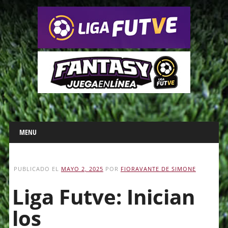
Main menu
Skip
MENU
to
content
PUBLICADO EL
MAYO 2, 2025
POR
FIORAVANTE DE SIMONE
Liga Futve: Inician
los