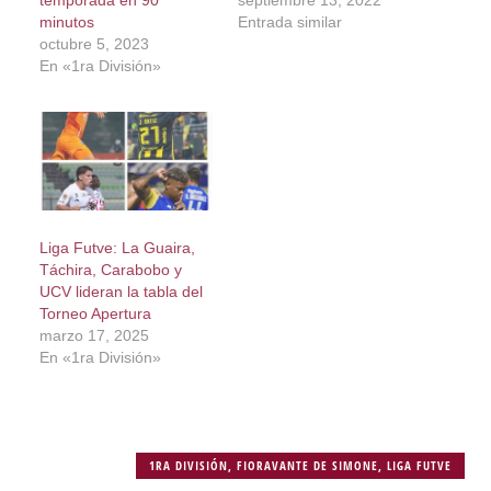
temporada en 90
septiembre 13, 2022
minutos
Entrada similar
octubre 5, 2023
En «1ra División»
Liga Futve: La Guaira,
Táchira, Carabobo y
UCV lideran la tabla del
Torneo Apertura
marzo 17, 2025
En «1ra División»
1RA DIVISIÓN
,
FIORAVANTE DE SIMONE
,
LIGA FUTVE