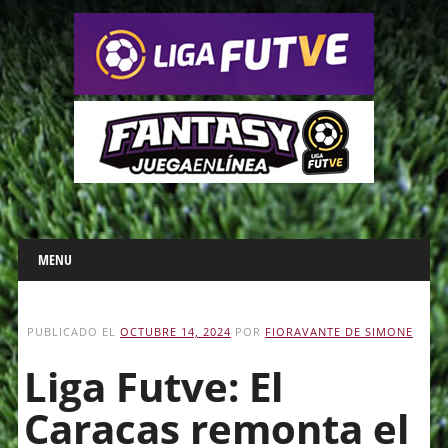
Main menu
Skip
MENU
to
content
PUBLICADO EL
OCTUBRE 14, 2024
POR
FIORAVANTE DE SIMONE
Liga Futve: El
Caracas remonta el