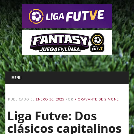
Main menu
Skip
MENU
to
content
PUBLICADO EL
ENERO 30, 2025
POR
FIORAVANTE DE SIMONE
Liga Futve: Dos
clásicos capitalinos