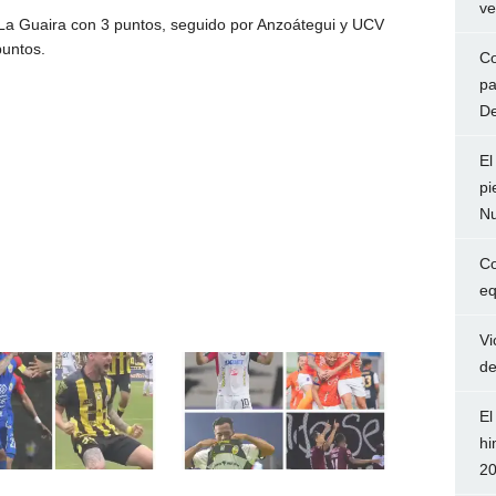
ve
o La Guaira con 3 puntos, seguido por Anzoátegui y UCV
puntos.
Co
pa
De
El
pi
Nu
Co
eq
Vi
de
El
hi
2