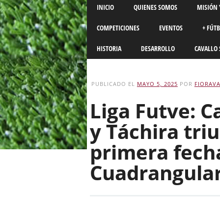
Main menu
Skip
INICIO
QUIENES SOMOS
MISIÓN 
to
content
COMPETICIONES
EVENTOS
+ FÚT
HISTORIA
DESARROLLO
CAVALLO 
PUBLICADO EL
MAYO 5, 2025
POR
FIORAVA
Liga Futve: C
y Táchira tri
primera fecha
Cuadrangula