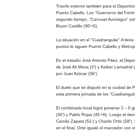
Triunfo externo también para el Deportiv
Puerto Cabello. Los “Guerreros del Fortí
segundo tiempo, “Carrusel Aurinegro” vol
Bryan Castillo (90’+5).
La situación en el “Cuadrangular” A tien
puntos le siguen Puerto Cabello y Metrop
En el estadio José Antonio Páez, el Depo
de José Alí Meza (3’) y Keiber Lamadrid
por Juan Azócar (56’).
El duelo que se disputó en la ciudad de 
esta primera jornada de los “Cuadrangula
El combinado local logró ponerse 3 – 0 gr
(40’) y Pablo Rojas (45’+6). Luego el den
Camilo Zapata (51’) y Charlis Ortiz (58’).
en el final, Ortiz igualó el marcador con o