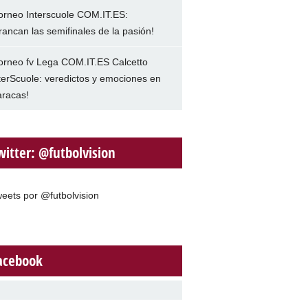
orneo Interscuole COM.IT.ES:
rancan las semifinales de la pasión!
orneo fv Lega COM.IT.ES Calcetto
terScuole: veredictos y emociones en
racas!
witter: @futbolvision
eets por @futbolvision
acebook