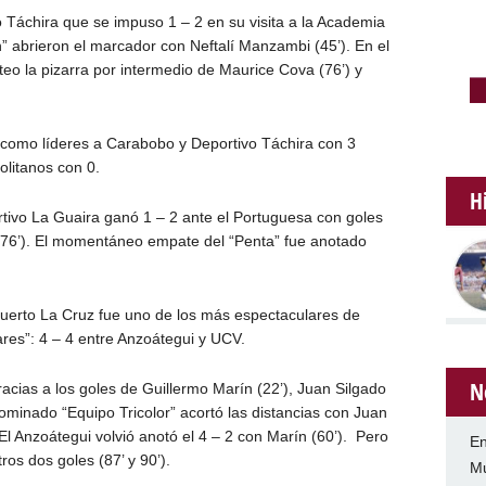
o Táchira que se impuso 1 – 2 en su visita a la Academia
n” abrieron el marcador con Neftalí Manzambi (45’). En el
teo la pizarra por intermedio de Maurice Cova (76’) y
e como líderes a Carabobo y Deportivo Táchira con 3
olitanos con 0.
H
rtivo La Guaira ganó 1 – 2 ante el Portuguesa con goles
 (76’). El momentáneo empate del “Penta” fue anotado
Puerto La Cruz fue uno de los más espectaculares de
res”: 4 – 4 entre Anzoátegui y UCV.
N
acias a los goles de Guillermo Marín (22’), Juan Silgado
ominado “Equipo Tricolor” acortó las distancias con Juan
 El Anzoátegui volvió anotó el 4 – 2 con Marín (60’). Pero
En
tros dos goles (87’ y 90’).
Mu