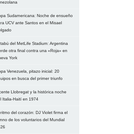
nezolana
pa Sudamericana: Noche de ensueño
ra UCV ante Santos en el Misael
lgado
 tabú del MetLife Stadium: Argentina
erde otra final contra una «Roja» en
eva York
pa Venezuela, pitazo inicial: 20
uipos en busca del primer triunfo
cente Llobregat y la histórica noche
l Italia-Haití en 1974
 ritmo del corazón: DJ Violet firma el
mno de los voluntarios del Mundial
026