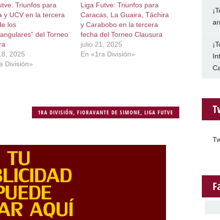
utve: Triunfos para
Liga Futve: Triunfos para
¡T
a y UCV en la tercera
Caracas, La Guaira, Táchira
ar
de los
y Carabobo en la tercera
angulares” del Torneo
fecha del Torneo Clausura
ra
julio 21, 2025
¡T
8, 2025
En «1ra División»
In
a División»
Ca
T
1RA DIVISIÓN
,
FIORAVANTE DE SIMONE
,
LIGA FUTVE
Tw
F