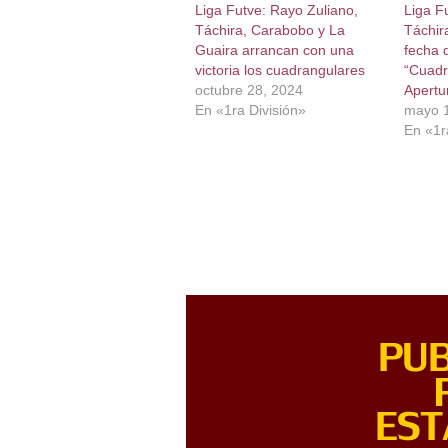
Liga Futve: Rayo Zuliano,
Liga F
Táchira, Carabobo y La
Táchir
Guaira arrancan con una
fecha 
victoria los cuadrangulares
“Cuadr
octubre 28, 2024
Apertu
En «1ra División»
mayo 1
En «1r