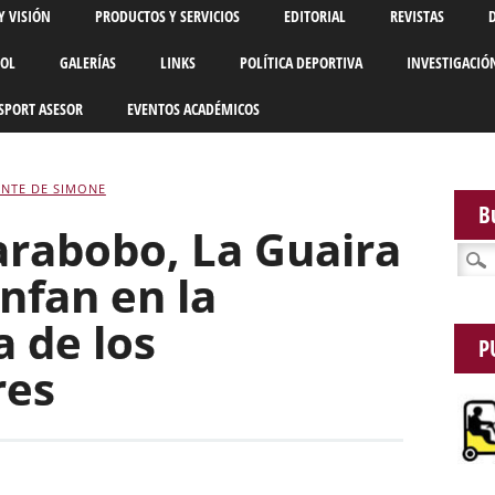
Y VISIÓN
PRODUCTOS Y SERVICIOS
EDITORIAL
REVISTAS
BOL
GALERÍAS
LINKS
POLÍTICA DEPORTIVA
INVESTIGACIÓ
SPORT ASESOR
EVENTOS ACADÉMICOS
NTE DE SIMONE
B
arabobo, La Guaira
Busca
unfan en la
 de los
P
res