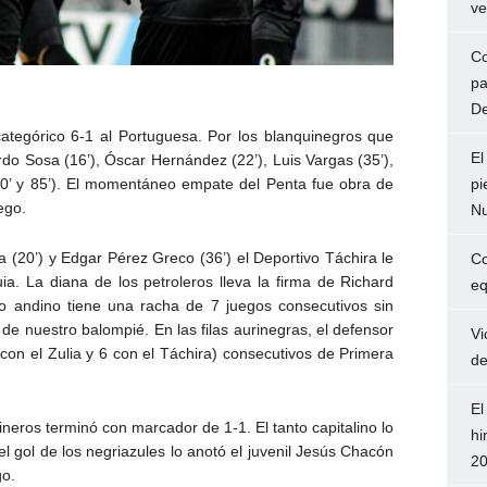
ve
Co
pa
De
ategórico 6-1 al Portuguesa. Por los blanquinegros que
El
ardo Sosa (16’), Óscar Hernández (22’), Luis Vargas (35’),
pi
80’ y 85’). El momentáneo empate del Penta fue obra de
ego.
Nu
(20’) y Edgar Pérez Greco (36’) el Deportivo Táchira le
Co
ia. La diana de los petroleros lleva la firma de Richard
eq
unto andino tiene una racha de 7 juegos consecutivos sin
 de nuestro balompié. En las filas aurinegras, el defensor
Vi
n el Zulia y 6 con el Táchira) consecutivos de Primera
de
El
neros terminó con marcador de 1-1. El tanto capitalino lo
hi
 el gol de los negriazules lo anotó el juvenil Jesús Chacón
2
go.