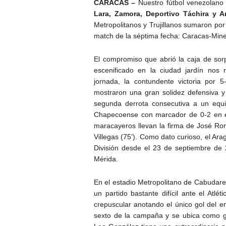
CARACAS –
Nuestro fútbol venezolano
Lara, Zamora, Deportivo Táchira y A
Metropolitanos y Trujillanos sumaron por
match de la séptima fecha: Caracas-Mine
El compromiso que abrió la caja de sorp
escenificado en la ciudad jardín nos
jornada, la contundente victoria por 5
mostraron una gran solidez defensiva y 
segunda derrota consecutiva a un equ
Chapecoense con marcador de 0-2 en e
maracayeros llevan la firma de José Rom
Villegas (75’). Como dato curioso, el Ar
División desde el 23 de septiembre de 
Mérida.
En el estadio Metropolitano de Cabudare,
un partido bastante difícil ante el Atl
crepuscular anotando el único gol del en
sexto de la campaña y se ubica como gol