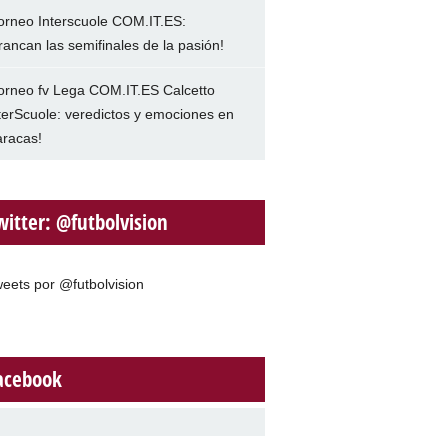
orneo Interscuole COM.IT.ES:
rancan las semifinales de la pasión!
orneo fv Lega COM.IT.ES Calcetto
terScuole: veredictos y emociones en
racas!
witter: @futbolvision
eets por @futbolvision
acebook