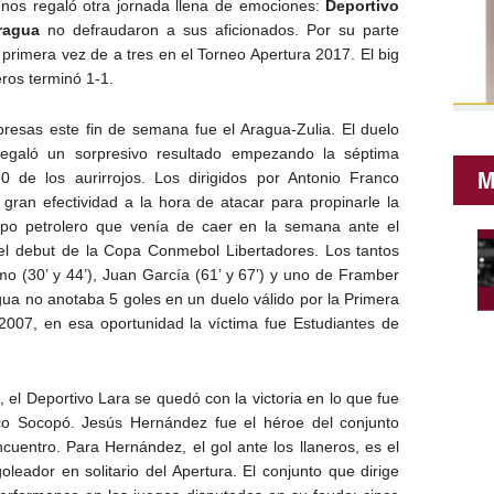
 nos regaló otra jornada llena de emociones:
Deportivo
ragua
no defraudaron a sus aficionados. Por su parte
 primera vez de a tres en el Torneo Apertura 2017. El big
ros terminó 1-1.
resas este fin de semana fue el Aragua-Zulia. El duelo
 regaló un sorpresivo resultado empezando la séptima
M
-0 de los aurirrojos. Los dirigidos por Antonio Franco
gran efectividad a la hora de atacar para propinarle la
ipo petrolero que venía de caer en la semana ante el
l debut de la Copa Conmebol Libertadores. Los tantos
o (30’ y 44’), Juan García (61’ y 67’) y uno de Framber
agua no anotaba 5 goles en un duelo válido por la Primera
2007, en esa oportunidad la víctima fue Estudiantes de
 el Deportivo Lara se quedó con la victoria en lo que fue
ético Socopó. Jesús Hernández fue el héroe del conjunto
cuentro. Para Hernández, el gol ante los llaneros, es el
eador en solitario del Apertura. El conjunto que dirige