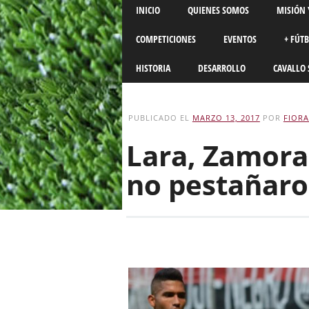
Main menu
Skip
INICIO
QUIENES SOMOS
MISIÓN 
to
content
COMPETICIONES
EVENTOS
+ FÚT
HISTORIA
DESARROLLO
CAVALLO 
PUBLICADO EL
MARZO 13, 2017
POR
FIORA
Lara, Zamora
no pestañar