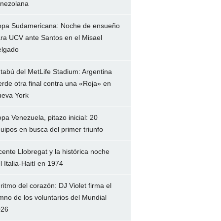
nezolana
pa Sudamericana: Noche de ensueño
ra UCV ante Santos en el Misael
lgado
 tabú del MetLife Stadium: Argentina
erde otra final contra una «Roja» en
eva York
pa Venezuela, pitazo inicial: 20
uipos en busca del primer triunfo
cente Llobregat y la histórica noche
l Italia-Haití en 1974
 ritmo del corazón: DJ Violet firma el
mno de los voluntarios del Mundial
026