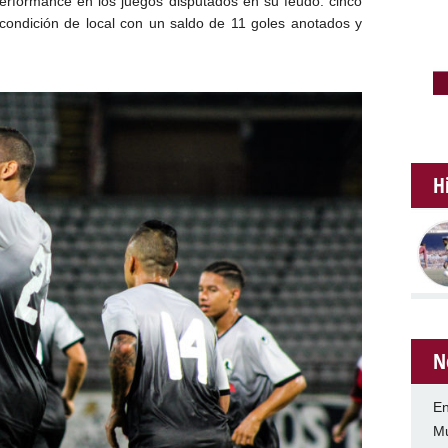
erformance en los juegos disputados en su feudo: cinco
 condición de local con un saldo de 11 goles anotados y
H
N
En
Mu