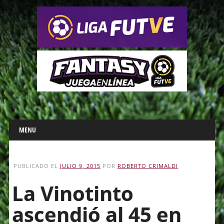
Main menu
Skip
MENU
to
content
PUBLICADO EL
JULIO 9, 2015
POR
ROBERTO CRIMALDI
La Vinotinto
ascendió al 45 en