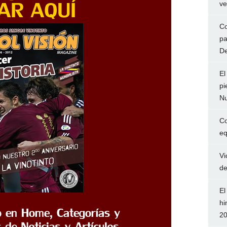
ve
Co
pa
De
El
pi
Nu
Co
eq
Vi
de
El
hi
2