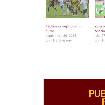
Táchira se dejó robar un
Zulia p
punto
Adecua
septiembre 20, 2015
julio 2
En «1ra División»
En «1r