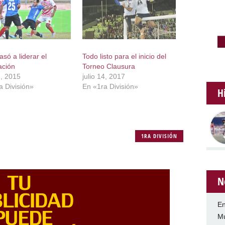
asó a liderar el
Todo listo para el inicio del
ción
Torneo Clausura
7, 2015
julio 14, 2017
a División»
En «1ra División»
H
1RA DIVISIÓN
N
En
Mu