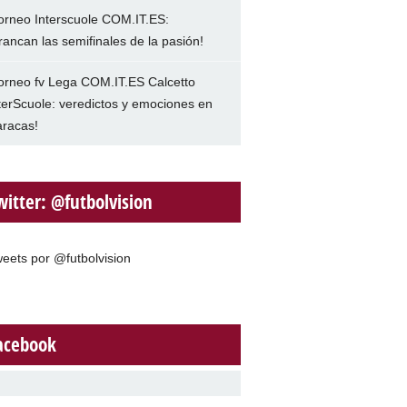
orneo Interscuole COM.IT.ES:
rancan las semifinales de la pasión!
orneo fv Lega COM.IT.ES Calcetto
terScuole: veredictos y emociones en
racas!
witter: @futbolvision
eets por @futbolvision
acebook