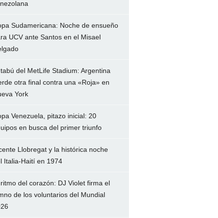
nezolana
pa Sudamericana: Noche de ensueño
ra UCV ante Santos en el Misael
lgado
 tabú del MetLife Stadium: Argentina
erde otra final contra una «Roja» en
eva York
pa Venezuela, pitazo inicial: 20
uipos en busca del primer triunfo
cente Llobregat y la histórica noche
l Italia-Haití en 1974
 ritmo del corazón: DJ Violet firma el
mno de los voluntarios del Mundial
026