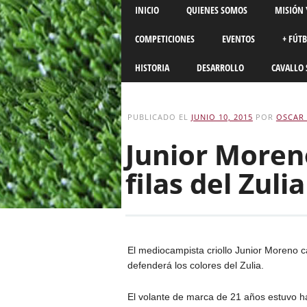
Main menu
Skip
INICIO
QUIENES SOMOS
MISIÓN 
to
content
COMPETICIONES
EVENTOS
+ FÚT
HISTORIA
DESARROLLO
CAVALLO 
PUBLICADO EL
JUNIO 10, 2015
POR
OSCAR 
Junior Moren
filas del Zulia
El mediocampista criollo Junior Moreno c
defenderá los colores del Zulia.
El volante de marca de 21 años estuvo ha