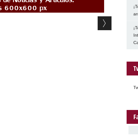
¡T
ar
¡T
In
Ca
T
Tw
F