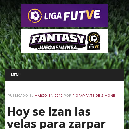
Main menu
Skip
MENU
to
content
PUBLICADO EL
MARZO 14, 2019
POR
FIORAVANTE DE SIMONE
Hoy se izan las
velas para zarpar