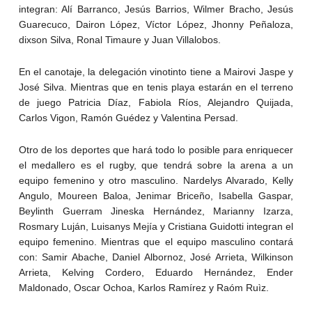
integran: Alí Barranco, Jesús Barrios, Wilmer Bracho, Jesús
Guarecuco, Dairon López, Víctor López, Jhonny Peñaloza,
dixson Silva, Ronal Timaure y Juan Villalobos.
En el canotaje, la delegación vinotinto tiene a Mairovi Jaspe y
José Silva. Mientras que en tenis playa estarán en el terreno
de juego Patricia Díaz, Fabiola Ríos, Alejandro Quijada,
Carlos Vigon, Ramón Guédez y Valentina Persad.
Otro de los deportes que hará todo lo posible para enriquecer
el medallero es el rugby, que tendrá sobre la arena a un
equipo femenino y otro masculino. Nardelys Alvarado, Kelly
Angulo, Moureen Baloa, Jenimar Briceño, Isabella Gaspar,
Beylinth Guerram Jineska Hernández, Marianny Izarza,
Rosmary Luján, Luisanys Mejía y Cristiana Guidotti integran el
equipo femenino. Mientras que el equipo masculino contará
con: Samir Abache, Daniel Albornoz, José Arrieta, Wilkinson
Arrieta, Kelving Cordero, Eduardo Hernández, Ender
Maldonado, Oscar Ochoa, Karlos Ramírez y Raóm Ruìz.