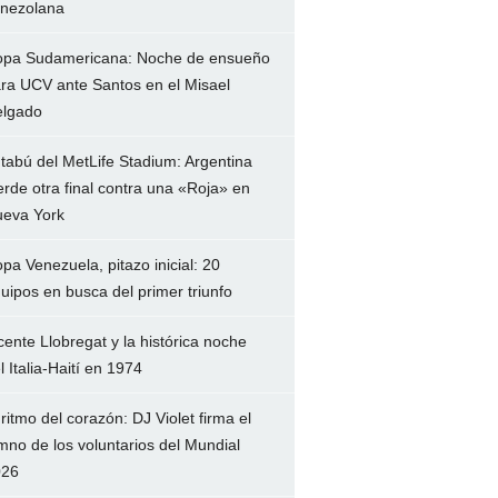
nezolana
pa Sudamericana: Noche de ensueño
ra UCV ante Santos en el Misael
lgado
 tabú del MetLife Stadium: Argentina
erde otra final contra una «Roja» en
eva York
pa Venezuela, pitazo inicial: 20
uipos en busca del primer triunfo
cente Llobregat y la histórica noche
l Italia-Haití en 1974
 ritmo del corazón: DJ Violet firma el
mno de los voluntarios del Mundial
026