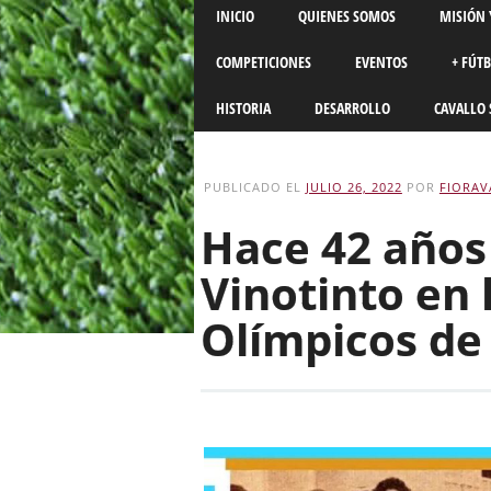
Main menu
Skip
INICIO
QUIENES SOMOS
MISIÓN 
to
content
COMPETICIONES
EVENTOS
+ FÚT
HISTORIA
DESARROLLO
CAVALLO 
PUBLICADO EL
JULIO 26, 2022
POR
FIORAV
Hace 42 años
Vinotinto en 
Olímpicos de