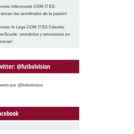
orneo Interscuole COM.IT.ES:
rancan las semifinales de la pasión!
orneo fv Lega COM.IT.ES Calcetto
terScuole: veredictos y emociones en
racas!
witter: @futbolvision
eets por @futbolvision
acebook