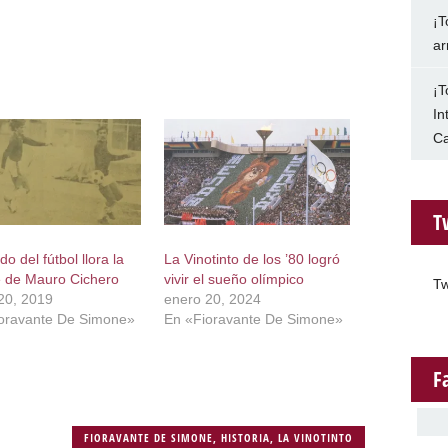
¡T
ar
¡T
In
Ca
T
o del fútbol llora la
La Vinotinto de los ’80 logró
 de Mauro Cichero
vivir el sueño olímpico
Tw
20, 2019
enero 20, 2024
oravante De Simone»
En «Fioravante De Simone»
F
FIORAVANTE DE SIMONE
,
HISTORIA
,
LA VINOTINTO