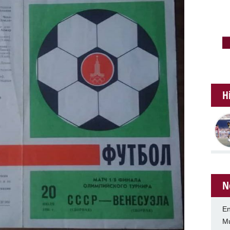
H
N
En
Mu