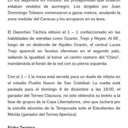
En los segundos 45 minutos, los protagonistas que brillaron
estaban vestidos de aurinegro. Los dirigidos por Juan
Dommingo Tolisano comenzaron a ganar metros, anulando la
zona medular del Caracas y los arroparon en su área.
El Deportivo Táchira obtuvo el 1 – 1 confeccionado en las
habilidades de estrellas como Ocanto, Trejo y Reyes. Al 68´,
luego de un desborde de Aquiles Ocanto, el central Lucas
Trejo apareció en facetas ofensivas en el segundo palo,
sellando la igualdad, al tomar un centro rastrero del “Chino”,
mandándola al fondo de la red con su pierna izquierda.
Con el 1 – 1 la mesa está servida para un duelo de infarto en
el estadio Pueblo Nuevo de San Cristóbal. La vuelta está
pautada para el domingo 8 de diciembre a las 19:00, el
ganador del Torneo Clausura, no solo obtendrá su boleto a la
fase de grupos de la Copa Libertadores, sino que luchará por
la estrella absoluta de la Temporada ante el Estudiantes de
Mérida (ganador del Torneo Apertura).
Ficha Tecnica