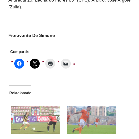
Andreutti 29, Leonardo Flores 85’’ (CFC). Árbitro: José Argote
(Zulia).
Fioravante De Simone
Compartir:
Relacionado