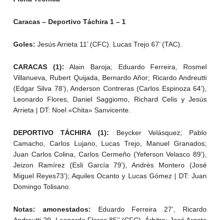
Caracas – Deportivo Táchira 1 – 1
Goles:
Jesús Arrieta 11’ (CFC). Lucas Trejo 67’ (TAC).
CARACAS (1):
Alain Baroja; Eduardo Ferreira, Rosmel
Villanueva, Rubert Quijada, Bernardo Añor; Ricardo Andreutti
(Edgar Silva 78’), Anderson Contreras (Carlos Espinoza 64’),
Leonardo Flores, Daniel Saggiomo, Richard Celis y Jesús
Arrieta | DT: Noel «Chita» Sanvicente.
DEPORTIVO TÁCHIRA (1):
Beycker Velásquez; Pablo
Camacho, Carlos Lujano, Lucas Trejo, Manuel Granados;
Juan Carlos Colina, Carlos Cermeño (Yeferson Velasco 89’),
Jeizon Ramírez (Esli García 79’), Andrés Montero (José
Miguel Reyes73’); Aquiles Ocanto y Lucas Gómez | DT: Juan
Domingo Tolisano.
Notas: amonestados:
Eduardo Ferreira 27’, Ricardo