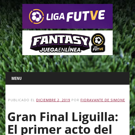
Main menu
Skip
MENU
to
content
PUBLICADO EL
DICIEMBRE 2, 2019
POR
FIORAVANTE DE SIMONE
Gran Final Liguilla:
El primer acto del