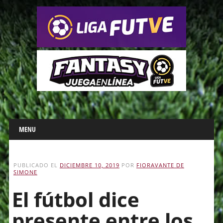
Main menu
Skip
MENU
to
content
PUBLICADO EL
DICIEMBRE 10, 2019
POR
FIORAVANTE DE
SIMONE
El fútbol dice
presente entre los