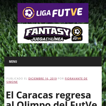
Main menu
Skip
MENU
to
content
PUBLICADO EL
DICIEMBRE 16, 2019
POR
FIORAVANTE DE
SIMONE
El Caracas regresa
al Olimpo del FutVe