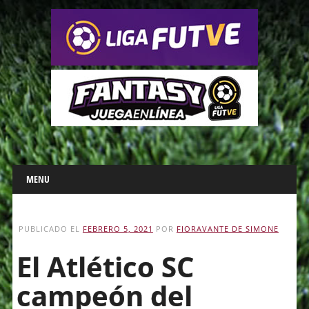
Main menu
Skip
MENU
to
content
PUBLICADO EL
FEBRERO 5, 2021
POR
FIORAVANTE DE SIMONE
El Atlético SC
campeón del