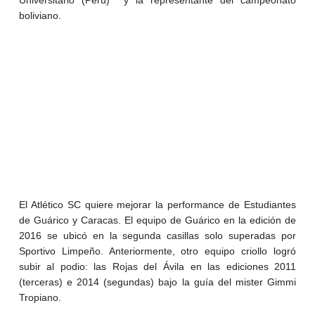
Universitario (Perú) y la representante del campeonato
boliviano.
Reproductor
de
vídeo
00:00
00:17
El Atlético SC quiere mejorar la performance de Estudiantes
de Guárico y Caracas. El equipo de Guárico en la edición de
2016 se ubicó en la segunda casillas solo superadas por
Sportivo Limpeño. Anteriormente, otro equipo criollo logró
subir al podio: las Rojas del Ávila en las ediciones 2011
(terceras) e 2014 (segundas) bajo la guía del mister Gimmi
Tropiano.